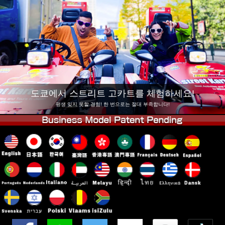
회사 정보
예약
지점 변경
도쿄 시나가와 #1
도쿄 아키하바라#1
도쿄 아키하바라#2
도쿄 시부야
도쿄 시부야 애넥스
도쿄 베이
도쿄 아사쿠사
오사카
도쿄에서 스트리트 고카트를 체험하세요!
오키나와
평생 잊지 못할 경험! 한 번으로는 절대 부족합니다!