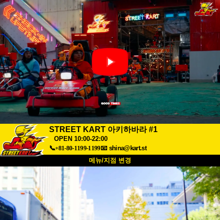
STREET KART 아키하바라 #1
OPEN 10:00-22:00
📞+81-80-1199-1199
📧
shina@kart.st
메뉴/지점 변경
최상단
소개
사양
가격
접근성
고객 리뷰
자주 묻는 질문