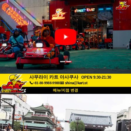
사무라이 카트 아사쿠사
OPEN 9:30-21:30
📞+81-80-9988-9988
📧
shina@kart.st
메뉴/지점 변경
최상단
소개
사양
가격
접근성
고객 리뷰
자주 묻는 질문