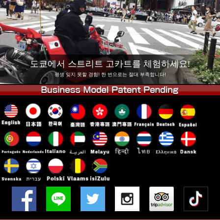
회사 정보
예약
지점 변경
도쿄 시나가와 #1
도쿄 아키하바라#1
도쿄 아키하바라#2
도쿄 시부야
도쿄에서 스트리트 고카트를 체험하세요!
도쿄 시부야 애넥스
도쿄 베이
평생 잊지 못할 경험! 한 번으로는 절대 부족합니다!
도쿄 아사쿠사
오사카
오키나와