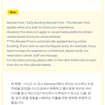
Review Price / Early Booking Review Price / The Review Price
applies when you plan to share your experience.
However, this does not apply to social media platforms where
review-based discounts are prohibited.
**The Review Price is automatically applied during online
booking. If you wish to use the Regular price, for example, if you
want to keep the experience confidential, please notify our
reservation center staff via message.
For the latest pricing, please refer to the rates listed next to each
time slot on the calendar below.
약 45분 ~ 1시간. 이 코스 Samurai-S에서 우리는 아사쿠사 도쿄
주변을 운전합니다.도쿄에서 독특하고 흥미로운 데이트 아이
디어를 찾고 계신가요? 아사쿠사 사무라이-S 코스는 스릴, 관
광, 잊지 못할 경험을 사랑하는 커플을 위한 완벽한 로맨틱 모
험입니다.