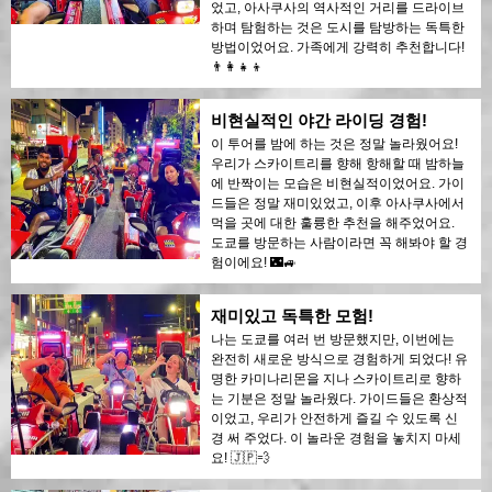
었고, 아사쿠사의 역사적인 거리를 드라이브
하며 탐험하는 것은 도시를 탐방하는 독특한
방법이었어요. 가족에게 강력히 추천합니다!
👨‍👩‍👧‍👦
비현실적인 야간 라이딩 경험!
이 투어를 밤에 하는 것은 정말 놀라웠어요!
우리가 스카이트리를 향해 항해할 때 밤하늘
에 반짝이는 모습은 비현실적이었어요. 가이
드들은 정말 재미있었고, 이후 아사쿠사에서
먹을 곳에 대한 훌륭한 추천을 해주었어요.
도쿄를 방문하는 사람이라면 꼭 해봐야 할 경
험이에요! 🌃🚙
재미있고 독특한 모험!
나는 도쿄를 여러 번 방문했지만, 이번에는
완전히 새로운 방식으로 경험하게 되었다! 유
명한 카미나리몬을 지나 스카이트리로 향하
는 기분은 정말 놀라웠다. 가이드들은 환상적
이었고, 우리가 안전하게 즐길 수 있도록 신
경 써 주었다. 이 놀라운 경험을 놓치지 마세
요! 🇯🇵💨