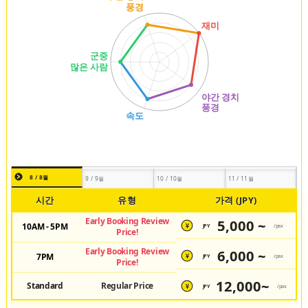
8 / 8월
9 / 9월
10 / 10월
11 / 11월
시간
유형
가격 (JPY)
Early Booking Review
5,000 ~
10AM - 5PM
JPY
/pax
¥
Price!
Early Booking Review
6,000 ~
7PM
JPY
/pax
¥
Price!
12,000~
Standard
Regular Price
JPY
/pax
¥