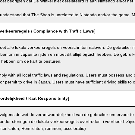
et begrijpen dat De Winkel niet gerelateerd is aan Nintendo en/of het s
understand that The Shop is unrelated to Nintendo and/or the game 'Ma
verkeersregels / Compliance with Traffic Laws]
et alle lokale verkeersregels en voorschriften naleven. De gebruiker mo
en om in Japan te rijden en moet dit altijd bij zich hebben. De gebru
n hebben om de kart te besturen.
ly with all local traffic laws and regulations. Users must possess and ca
 or permit to drive in Japan. Users must have sufficient driving skills to 
ordelijkheid / Kart Responsibility]
 volgens de wet de verantwoordelijkheid van de gebruiker om ervoor te
onder storingen die lokale verkeersregels overtreden. (Voorbeeld: Zijri
terlichten, Remlichten, remmen, acceleratie)