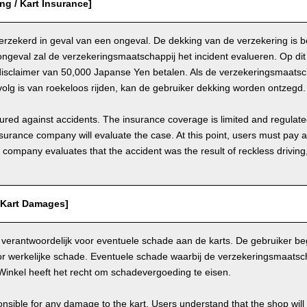
ing / Kart Insurance]
 verzekerd in geval van een ongeval. De dekking van de verzekering is 
ongeval zal de verzekeringsmaatschappij het incident evalueren. Op d
disclaimer van 50,000 Japanse Yen betalen. Als de verzekeringsmaatsch
olg is van roekeloos rijden, kan de gebruiker dekking worden ontzegd.
nsured against accidents. The insurance coverage is limited and regulate
nsurance company will evaluate the case. At this point, users must pay 
e company evaluates that the accident was the result of reckless drivin
/ Kart Damages]
 verantwoordelijk voor eventuele schade aan de karts. De gebruiker beg
r werkelijke schade. Eventuele schade waarbij de verzekeringsmaatscha
Winkel heeft het recht om schadevergoeding te eisen.
nsible for any damage to the kart. Users understand that the shop will 