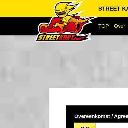
STREET K
TOP
Over
Overeenkomst / Agre