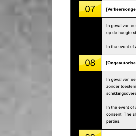
07
[Verkeersongev
In geval van ee
op de hoogte st
In the event of 
08
[Ongeautorise
In geval van e
zonder toestemm
schikkingsover
In the event of 
consent. The s
parties.