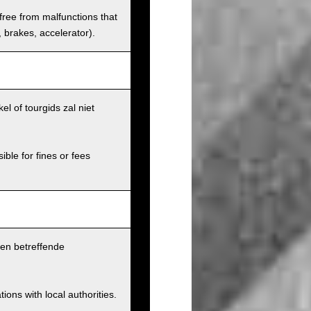
 free from malfunctions that
s, brakes, accelerator).
l of tourgids zal niet
ible for fines or fees
pen betreffende
ions with local authorities.