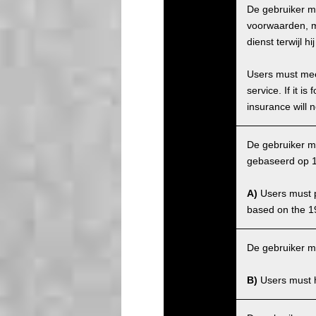
De gebruiker m
voorwaarden, ma
dienst terwijl 
Users must meet
service. If it 
insurance will n
De gebruiker mo
gebaseerd op 1
A)
Users must po
based on the 1
De gebruiker m
B)
Users must ha