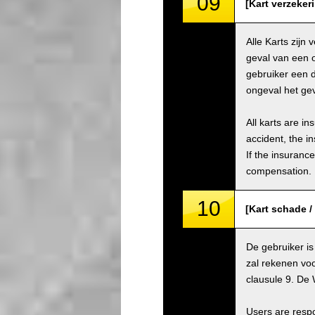
09
[Kart verzeker
Alle Karts zijn
geval van een 
gebruiker een 
ongeval het gev
All karts are i
accident, the i
If the insuranc
compensation.
10
[Kart schade 
De gebruiker is
zal rekenen voo
clausule 9. De 
Users are respo