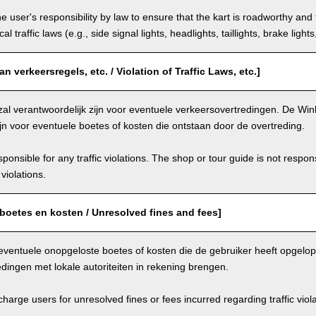
the user's responsibility by law to ensure that the kart is roadworthy and
al traffic laws (e.g., side signal lights, headlights, taillights, brake light
n verkeersregels, etc. / Violation of Traffic Laws, etc.]
zal verantwoordelijk zijn voor eventuele verkeersovertredingen. De Winke
ijn voor eventuele boetes of kosten die ontstaan door de overtreding.
ponsible for any traffic violations. The shop or tour guide is not respons
violations.
boetes en kosten / Unresolved fines and fees]
eventuele onopgeloste boetes of kosten die de gebruiker heeft opgelo
dingen met lokale autoriteiten in rekening brengen.
arge users for unresolved fines or fees incurred regarding traffic violat