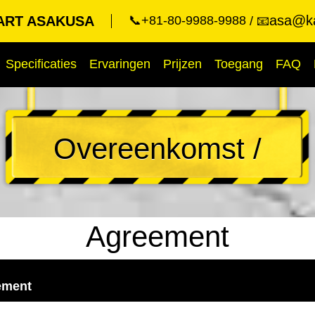
asa@ka
ART ASAKUSA
📞+81-80-9988-9988
📧
Specificaties
Ervaringen
Prijzen
Toegang
FAQ
Overeenkomst /
Agreement
ement