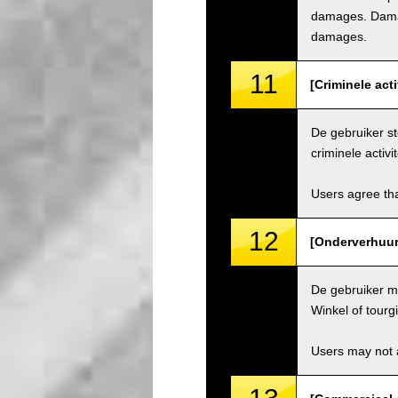
damages. Damage
damages.
11
[Criminele acti
De gebruiker st
criminele activit
Users agree tha
12
[Onderverhuur 
De gebruiker ma
Winkel of tourg
Users may not a