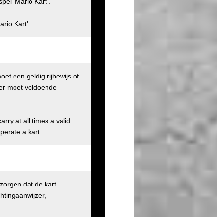
pel 'Mario Kart'.
rio Kart'.
et een geldig rijbewijs of
iker moet voldoende
rry at all times a valid
operate a kart.
 zorgen dat de kart
chtingaanwijzer,