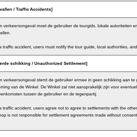
allen / Traffic Accidents]
n verkeersongeval moet de gebruiker de tourgids, lokale autoriteiten 
ellen.
a traffic accident, users must notify the tour guide, local authorities, 
erde schikking / Unauthorized Settlement]
en verkeersongeval stemt de gebruiker ermee in geen schikking aan te 
ing van de Winkel. De Winkel zal niet aansprakelijk zijn voor eventue
eenkomsten tussen de gebruiker en de tegenpartij.
a traffic accident, users agree not to agree to settlements with the othe
hop is not responsible for settlement agreements made without consen