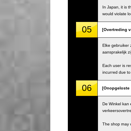
In Japan, it is 
would violate loc
05
[Overtreding va
Elke gebruiker 
aansprakelijk z
Each user is res
incurred due to 
06
[Onopgeloste 
De Winkel kan 
verkeersovertre
The shop may ch