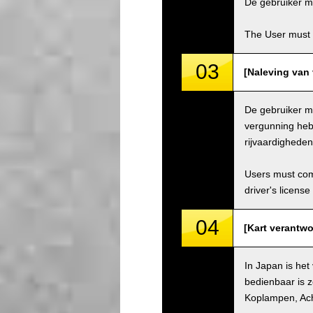
De gebruiker mo
The User must 
03
[Naleving van 
De gebruiker mo
vergunning hebb
rijvaardighede
Users must comp
driver's license
04
[Kart verantwo
In Japan is het
bedienbaar is z
Koplampen, Ach