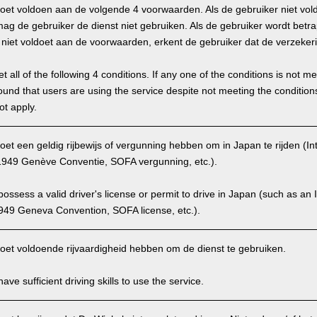
oet voldoen aan de volgende 4 voorwaarden. Als de gebruiker niet vol
g de gebruiker de dienst niet gebruiken. Als de gebruiker wordt betra
hij niet voldoet aan de voorwaarden, erkent de gebruiker dat de verzekeri
 all of the following 4 conditions. If any one of the conditions is not m
is found that users are using the service despite not meeting the conditi
ot apply.
et een geldig rijbewijs of vergunning hebben om in Japan te rijden (Int
949 Genève Conventie, SOFA vergunning, etc.).
ssess a valid driver's license or permit to drive in Japan (such as an I
949 Geneva Convention, SOFA license, etc.).
oet voldoende rijvaardigheid hebben om de dienst te gebruiken.
ve sufficient driving skills to use the service.