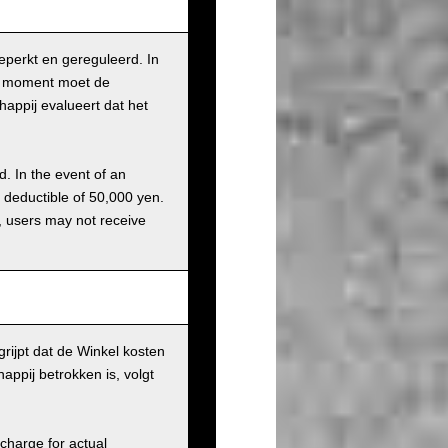
beperkt en gereguleerd. In
it moment moet de
appij evalueert dat het
d. In the event of an
a deductible of 50,000 yen.
g, users may not receive
rijpt dat de Winkel kosten
ppij betrokken is, volgt
charge for actual