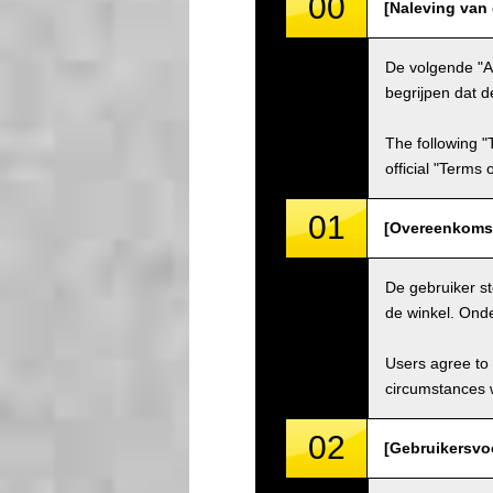
00
[Naleving van
De volgende "A
begrijpen dat d
The following "
official "Terms
01
[Overeenkomst
De gebruiker s
de winkel. Ond
Users agree to 
circumstances w
02
[Gebruikersvo