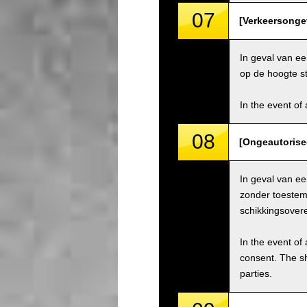
07
[Verkeersongev
In geval van ee
op de hoogte st
In the event of 
08
[Ongeautorise
In geval van e
zonder toestemm
schikkingsover
In the event of 
consent. The s
parties.