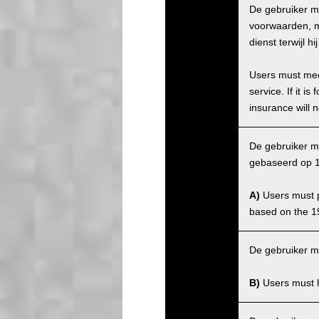
De gebruiker m
voorwaarden, ma
dienst terwijl 
Users must meet
service. If it 
insurance will n
De gebruiker mo
gebaseerd op 1
A)
Users must po
based on the 1
De gebruiker m
B)
Users must ha