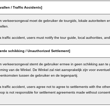
allen / Traffic Accidents]
n verkeersongeval moet de gebruiker de tourgids, lokale autoriteiten 
ellen.
a traffic accident, users must notify the tour guide, local authorities, 
erde schikking / Unauthorized Settlement]
en verkeersongeval stemt de gebruiker ermee in geen schikking aan te 
ing van de Winkel. De Winkel zal niet aansprakelijk zijn voor eventue
eenkomsten tussen de gebruiker en de tegenpartij.
a traffic accident, users agree not to agree to settlements with the othe
hop is not responsible for settlement agreements made without consen