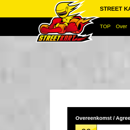
STREET KA
TOP
Over
Overeenkomst / Agre