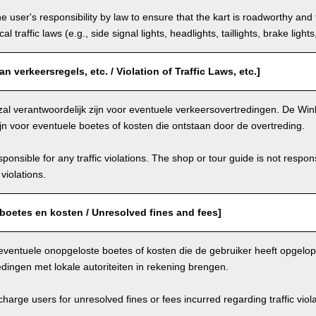
the user's responsibility by law to ensure that the kart is roadworthy and
al traffic laws (e.g., side signal lights, headlights, taillights, brake light
n verkeersregels, etc. / Violation of Traffic Laws, etc.]
zal verantwoordelijk zijn voor eventuele verkeersovertredingen. De Winke
ijn voor eventuele boetes of kosten die ontstaan door de overtreding.
ponsible for any traffic violations. The shop or tour guide is not respons
violations.
boetes en kosten / Unresolved fines and fees]
eventuele onopgeloste boetes of kosten die de gebruiker heeft opgelo
dingen met lokale autoriteiten in rekening brengen.
arge users for unresolved fines or fees incurred regarding traffic violat