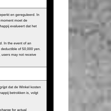
beperkt en gereguleerd. In
it moment moet de
appij evalueert dat het
d. In the event of an
a deductible of 50,000 yen.
g, users may not receive
rijpt dat de Winkel kosten
ppij betrokken is, volgt
charge for actual