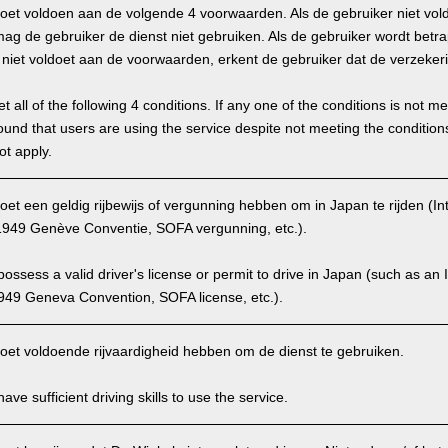
oet voldoen aan de volgende 4 voorwaarden. Als de gebruiker niet vol
g de gebruiker de dienst niet gebruiken. Als de gebruiker wordt betra
hij niet voldoet aan de voorwaarden, erkent de gebruiker dat de verzekeri
 all of the following 4 conditions. If any one of the conditions is not m
is found that users are using the service despite not meeting the conditi
ot apply.
et een geldig rijbewijs of vergunning hebben om in Japan te rijden (Int
949 Genève Conventie, SOFA vergunning, etc.).
ssess a valid driver's license or permit to drive in Japan (such as an I
949 Geneva Convention, SOFA license, etc.).
oet voldoende rijvaardigheid hebben om de dienst te gebruiken.
ve sufficient driving skills to use the service.