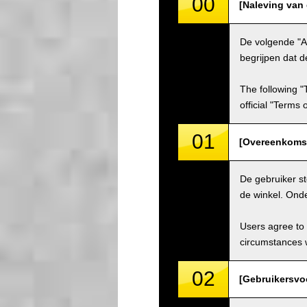
00
[Naleving van
De volgende "A
begrijpen dat d
The following "
official "Terms
01
[Overeenkomst
De gebruiker s
de winkel. Ond
Users agree to 
circumstances w
02
[Gebruikersvo