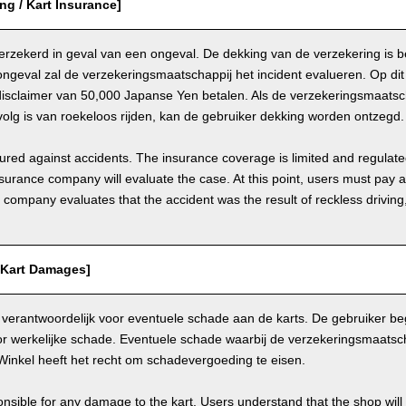
ing / Kart Insurance]
 verzekerd in geval van een ongeval. De dekking van de verzekering is 
ongeval zal de verzekeringsmaatschappij het incident evalueren. Op d
disclaimer van 50,000 Japanse Yen betalen. Als de verzekeringsmaatsch
olg is van roekeloos rijden, kan de gebruiker dekking worden ontzegd.
nsured against accidents. The insurance coverage is limited and regulate
nsurance company will evaluate the case. At this point, users must pay 
e company evaluates that the accident was the result of reckless drivin
/ Kart Damages]
 verantwoordelijk voor eventuele schade aan de karts. De gebruiker beg
r werkelijke schade. Eventuele schade waarbij de verzekeringsmaatscha
Winkel heeft het recht om schadevergoeding te eisen.
nsible for any damage to the kart. Users understand that the shop will 