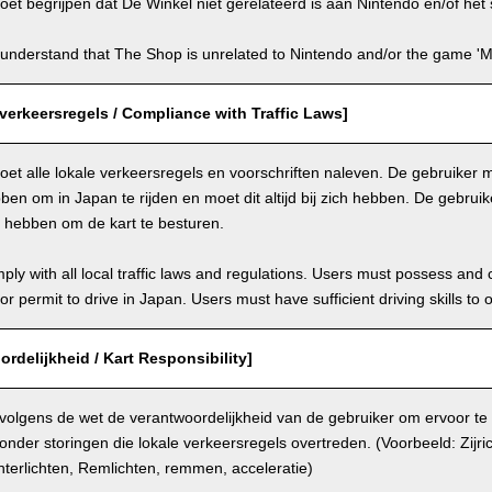
et begrijpen dat De Winkel niet gerelateerd is aan Nintendo en/of het s
understand that The Shop is unrelated to Nintendo and/or the game 'Ma
verkeersregels / Compliance with Traffic Laws]
et alle lokale verkeersregels en voorschriften naleven. De gebruiker mo
en om in Japan te rijden en moet dit altijd bij zich hebben. De gebru
n hebben om de kart te besturen.
ly with all local traffic laws and regulations. Users must possess and ca
 or permit to drive in Japan. Users must have sufficient driving skills to 
ordelijkheid / Kart Responsibility]
 volgens de wet de verantwoordelijkheid van de gebruiker om ervoor te
onder storingen die lokale verkeersregels overtreden. (Voorbeeld: Zijri
terlichten, Remlichten, remmen, acceleratie)