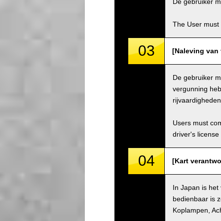
De gebruiker mo
The User must 
03
[Naleving van 
De gebruiker mo
vergunning hebb
rijvaardighede
Users must comp
driver's license
04
[Kart verantwo
In Japan is het
bedienbaar is z
Koplampen, Ach