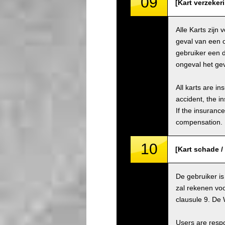
09
[Kart verzeker
Alle Karts zijn
geval van een 
gebruiker een 
ongeval het gev
All karts are i
accident, the i
If the insuranc
compensation.
10
[Kart schade 
De gebruiker is
zal rekenen voo
clausule 9. De 
Users are respo