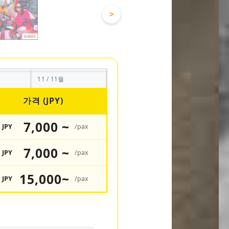
>
11 / 11월
가격 (JPY)
7,000 ~
JPY
/pax
7,000 ~
JPY
/pax
15,000~
JPY
/pax