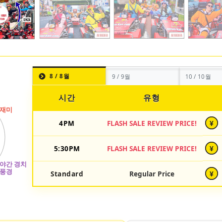
8 / 8월
9 / 9월
10 / 10월
시간
유형
4PM
FLASH SALE REVIEW PRICE!
¥
5:30PM
FLASH SALE REVIEW PRICE!
¥
Standard
Regular Price
¥