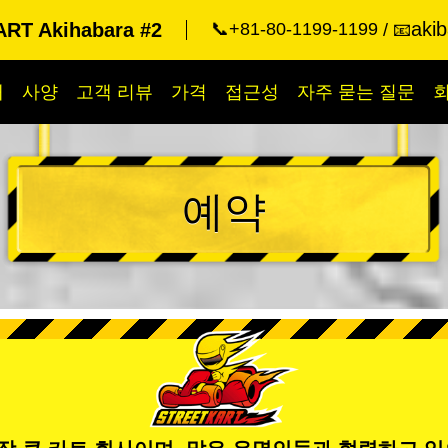
aki
RT Akihabara #2
📞+81-80-1199-1199
📧
개
사양
고객 리뷰
가격
접근성
자주 묻는 질문
예약