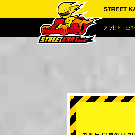
STREET KA
최상단
소