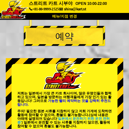
스트리트 카트 시부야
OPEN 10:00-22:00
📞+81-80-9999-2525
📧
shina@kart.st
메뉴/지점 변경
최상단
예약
소개
사양
가격
접근성
고객 리뷰
자주 묻는 질문
회사 정보
예약
지점 변경
도쿄 시나가와 #1
도쿄 아키하바라#1
도쿄 아키하바라#2
도쿄 시부야
저희는 일본에서 가장 큰 카트 회사이며,
많은 유명인
들과 협력
도쿄 시부야 애넥스
도쿄 베이
하고 있으며, 일본을 방문하는 여행객들에게
가장 인기 있는 활
동
입니다! 그러므로
가능한 빨리 예약하는 것을 강력히 추천드
립니다.
도쿄 아사쿠사
오사카
주의! 필요한 원본 서류를 지참하지 않고 저희 가게에 도착하면
활동에 참여할 수 없으며, 환불도 불가능합니다.
(상세 내용은
오키나와
아래에 설명되어 있습니다
‘일본에서 운전하기 위한 운전 면허
증’
) 일본에서 운전할 수 있는 서류를 지참하지 않으면, 활동에
참여할 수 없으며 환불도 불가능합니다.