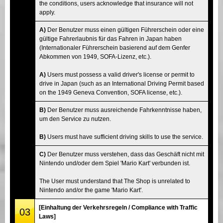
the conditions, users acknowledge that insurance will not
apply.
A)
Der Benutzer muss einen gültigen Führerschein oder eine
gültige Fahrerlaubnis für das Fahren in Japan haben
(Internationaler Führerschein basierend auf dem Genfer
Abkommen von 1949, SOFA-Lizenz, etc.).
A)
Users must possess a valid driver's license or permit to
drive in Japan (such as an International Driving Permit based
on the 1949 Geneva Convention, SOFA license, etc.).
B)
Der Benutzer muss ausreichende Fahrkenntnisse haben,
um den Service zu nutzen.
B)
Users must have sufficient driving skills to use the service.
C)
Der Benutzer muss verstehen, dass das Geschäft nicht mit
Nintendo und/oder dem Spiel 'Mario Kart' verbunden ist.
The User must understand that The Shop is unrelated to
Nintendo and/or the game 'Mario Kart'.
[Einhaltung der Verkehrsregeln / Compliance with Traffic
03
Laws]