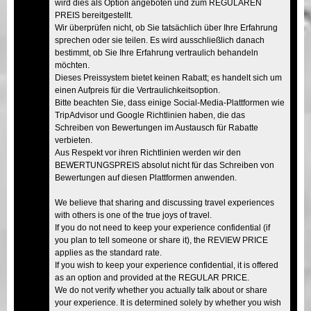
wird dies als Option angeboten und zum REGULÄREN
PREIS bereitgestellt.
Wir überprüfen nicht, ob Sie tatsächlich über Ihre Erfahrung
sprechen oder sie teilen. Es wird ausschließlich danach
bestimmt, ob Sie Ihre Erfahrung vertraulich behandeln
möchten.
Dieses Preissystem bietet keinen Rabatt; es handelt sich um
einen Aufpreis für die Vertraulichkeitsoption.
Bitte beachten Sie, dass einige Social-Media-Plattformen wie
TripAdvisor und Google Richtlinien haben, die das
Schreiben von Bewertungen im Austausch für Rabatte
verbieten.
Aus Respekt vor ihren Richtlinien werden wir den
BEWERTUNGSPREIS absolut nicht für das Schreiben von
Bewertungen auf diesen Plattformen anwenden.
We believe that sharing and discussing travel experiences
with others is one of the true joys of travel.
If you do not need to keep your experience confidential (if
you plan to tell someone or share it), the REVIEW PRICE
applies as the standard rate.
If you wish to keep your experience confidential, it is offered
as an option and provided at the REGULAR PRICE.
We do not verify whether you actually talk about or share
your experience. It is determined solely by whether you wish