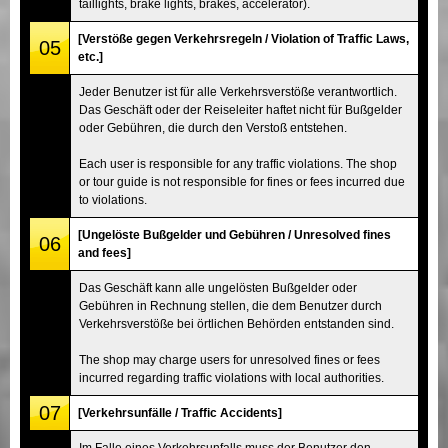
taillights, brake lights, brakes, accelerator).
[Verstöße gegen Verkehrsregeln / Violation of Traffic Laws,
05
etc.]
Jeder Benutzer ist für alle Verkehrsverstöße verantwortlich.
Das Geschäft oder der Reiseleiter haftet nicht für Bußgelder
oder Gebühren, die durch den Verstoß entstehen.
Each user is responsible for any traffic violations. The shop
or tour guide is not responsible for fines or fees incurred due
to violations.
[Ungelöste Bußgelder und Gebühren / Unresolved fines
06
and fees]
Das Geschäft kann alle ungelösten Bußgelder oder
Gebühren in Rechnung stellen, die dem Benutzer durch
Verkehrsverstöße bei örtlichen Behörden entstanden sind.
The shop may charge users for unresolved fines or fees
incurred regarding traffic violations with local authorities.
07
[Verkehrsunfälle / Traffic Accidents]
Im Falle eines Verkehrsunfalls muss der Benutzer den