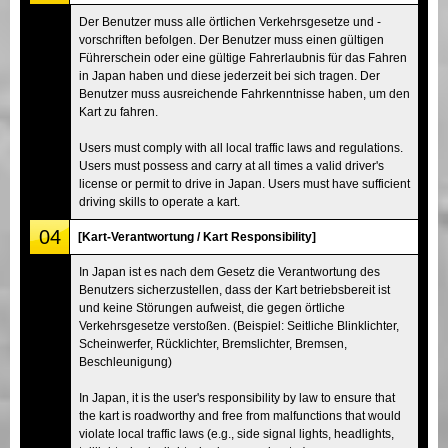
Der Benutzer muss alle örtlichen Verkehrsgesetze und -
vorschriften befolgen. Der Benutzer muss einen gültigen
Führerschein oder eine gültige Fahrerlaubnis für das Fahren
in Japan haben und diese jederzeit bei sich tragen. Der
Benutzer muss ausreichende Fahrkenntnisse haben, um den
Kart zu fahren.
Users must comply with all local traffic laws and regulations.
Users must possess and carry at all times a valid driver's
license or permit to drive in Japan. Users must have sufficient
driving skills to operate a kart.
04
[Kart-Verantwortung / Kart Responsibility]
In Japan ist es nach dem Gesetz die Verantwortung des
Benutzers sicherzustellen, dass der Kart betriebsbereit ist
und keine Störungen aufweist, die gegen örtliche
Verkehrsgesetze verstoßen. (Beispiel: Seitliche Blinklichter,
Scheinwerfer, Rücklichter, Bremslichter, Bremsen,
Beschleunigung)
In Japan, it is the user's responsibility by law to ensure that
the kart is roadworthy and free from malfunctions that would
violate local traffic laws (e.g., side signal lights, headlights,