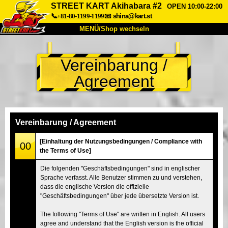
STREET KART Akihabara #2
OPEN 10:00-22:00
📞+81-80-1199-1199
📧
shina@kart.st
MENÜ/Shop wechseln
START
Vereinbarung /
Über uns
Spezifikationen
Preise
Agreement
Anfahrt
Bewertungen
FAQ
Unternehmen
Buchung
Shop wechseln
Vereinbarung / Agreement
Tokio Shinagawa
Tokio Akihabara#1
[Einhaltung der Nutzungsbedingungen / Compliance with
00
the Terms of Use]
Tokio Akihabara#2
Tokio Shibuya
Die folgenden "Geschäftsbedingungen" sind in englischer
Tokio Shibuya Annex
Tokio Bucht
Sprache verfasst. Alle Benutzer stimmen zu und verstehen,
dass die englische Version die offizielle
Tokio Asakusa
Osaka
"Geschäftsbedingungen" über jede übersetzte Version ist.
Okinawa
The following "Terms of Use" are written in English. All users
agree and understand that the English version is the official