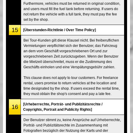
Furthermore, vehicles must be returned in original condition,
and users must fill the fuel tank before returning. If users do
not return the vehicle with a full tank, they must pay the fee
set by the shop.
15
[Überstunden-Richtlinie / Over Time Policy]
Bei Tour-Kunden gilt diese Klausel nicht. Bei freiberuflichen
Vermietungen verpflichtet sich der Benutzer, das Fahrzeug
an dem vom Geschäft vorgeschriebenen Ort und zur
vorgeschriebenen Zeit zurückzugeben. Wenn der Benutzer
die Mietzeit überschreitet, muss er die Zustimmung des
Geschäfts einholen und eine Verspätungsgebühr zahlen.
This clause does not apply to tour customers. For freelance
rental, users promise to return vehicles at the location and
time designated by the shop. If users exceed the rental time,
they must obtain the shop's consent and pay a late fee.
[Urheberrechte, Porträt- und Publizitätsrechte /
16
Copyrights, Portrait and Publicity Rights]
Der Benutzer stimmt zu, keine Ansprüche auf Urheberrechte,
Porträt- und Publizitätsrechte im Zusammenhang mit
Fotografien bezüglich der Nutzung der Karts und der