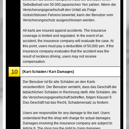
Selbstbehalt von 50.000 japanischen Yen zahlen. Wenn die
Versicherungsgesellschaft den Unfall als Folge
rücksichtslosen Fahrens bewertet, kann der Benutzer vom
Versicherungsschutz ausgeschlossen werden.
All karts are insured against accidents. The insurance
coverage is limited and regulated. In the event of an
accident, the insurance company will evaluate the case. At
this point, users must pay a deductible of 50,000 yen. If the
insurance company evaluates that the accident was the
result of reckless driving, users may not receive
compensation.
10
[Kart-Schäden / Kart Damages]
Der Benutzer ist für alle Schäden an den Karts
verantwortlich. Der Benutzer versteht, dass das Geschäft die
tatsächlichen Schäden in Rechnung stellt. Alle Schäden, die
die Versicherungsgesellschaft betreffen, folgen Klausel 9.
Das Geschäft hat das Recht, Schadenersatz zu fordern.
Users are responsible for any damage to the kart. Users
understand that the shop will charge for actual damages.
Damages involving the insurance company are subject to
Article 9. The shop has the right to claim damages.