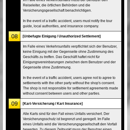
Reiseleiter, die örtlichen Behörden und die
Versicherungsgesellschaft benachrichtigen.
In the event of a traffic accident, users must notify the tour
guide, local authorities, and insurance company.
08
[Unbefugte Einigung / Unauthorized Settlement]
Im Falle eines Verkehrsunfalls verpflichtet sich der Benutzer,
keine Einigung mit der Gegenseite ohne Zustimmung des
Geschäfts zu treffen. Das Geschäft haftet nicht für
Einigungsvereinbarungen zwischen dem Benutzer und der
Gegenseite ohne Zustimmung.
In the event of a traffic accident, users agree not to agree to
settlements with the other party without the shop's consent.
The shop is not responsible for settlement agreements made
without consent between users and other parties.
09
[Kart-Versicherung / Kart Insurance]
Alle Karts sind für den Fall eines Unfalls versichert. Der
Versicherungsschutz ist begrenzt und geregelt. Im Falle
eines Unfalls wird die Versicherungsgesellschaft den Vorfall
bewerten. Zu diesem Zeitpunkt muss der Benutzer einen