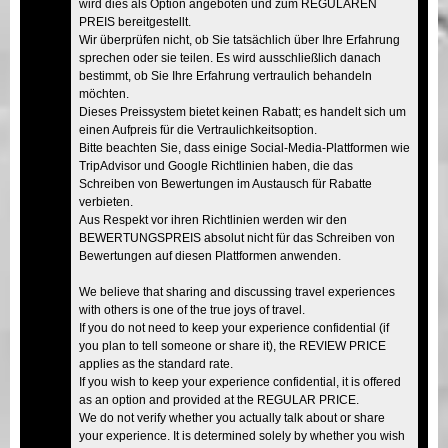
wird dies als Option angeboten und zum REGULÄREN
PREIS bereitgestellt.
Wir überprüfen nicht, ob Sie tatsächlich über Ihre Erfahrung
sprechen oder sie teilen. Es wird ausschließlich danach
bestimmt, ob Sie Ihre Erfahrung vertraulich behandeln
möchten.
Dieses Preissystem bietet keinen Rabatt; es handelt sich um
einen Aufpreis für die Vertraulichkeitsoption.
Bitte beachten Sie, dass einige Social-Media-Plattformen wie
TripAdvisor und Google Richtlinien haben, die das
Schreiben von Bewertungen im Austausch für Rabatte
verbieten.
Aus Respekt vor ihren Richtlinien werden wir den
BEWERTUNGSPREIS absolut nicht für das Schreiben von
Bewertungen auf diesen Plattformen anwenden.
We believe that sharing and discussing travel experiences
with others is one of the true joys of travel.
If you do not need to keep your experience confidential (if
you plan to tell someone or share it), the REVIEW PRICE
applies as the standard rate.
If you wish to keep your experience confidential, it is offered
as an option and provided at the REGULAR PRICE.
We do not verify whether you actually talk about or share
your experience. It is determined solely by whether you wish