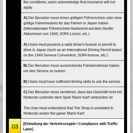
the conditions, users acknowledge that insurance will not
apply.
A)
Der Benutzer muss einen gültigen Führerschein oder eine
gültige Fahrerlaubnis für das Fahren in Japan haben
(Internationaler Führerschein basierend auf dem Genfer
Abkommen von 1949, SOFA-Lizenz, etc.).
A)
Users must possess a valid driver's license or permit to
drive in Japan (such as an International Driving Permit based
on the 1949 Geneva Convention, SOFA license, etc.).
B)
Der Benutzer muss ausreichende Fahrkenntnisse haben,
um den Service zu nutzen.
B)
Users must have sufficient driving skills to use the service.
C)
Der Benutzer muss verstehen, dass das Geschäft nicht mit
Nintendo und/oder dem Spiel 'Mario Kart' verbunden ist.
The User must understand that The Shop is unrelated to
Nintendo and/or the game 'Mario Kart'.
[Einhaltung der Verkehrsregeln / Compliance with Traffic
03
Laws]