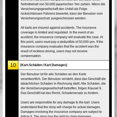
Selbstbehalt von 50.000 japanischen Yen zahlen. Wenn die
Versicherungsgesellschaft den Unfall als Folge
rücksichtslosen Fahrens bewertet, kann der Benutzer vom
Versicherungsschutz ausgeschlossen werden.
All karts are insured against accidents. The insurance
coverage is limited and regulated. In the event of an
accident, the insurance company will evaluate the case. At
this point, users must pay a deductible of 50,000 yen. If the
insurance company evaluates that the accident was the
result of reckless driving, users may not receive
compensation.
10
[Kart-Schäden / Kart Damages]
Der Benutzer ist für alle Schäden an den Karts
verantwortlich. Der Benutzer versteht, dass das Geschäft die
tatsächlichen Schäden in Rechnung stellt. Alle Schäden, die
die Versicherungsgesellschaft betreffen, folgen Klausel 9.
Das Geschäft hat das Recht, Schadenersatz zu fordern.
Users are responsible for any damage to the kart. Users
understand that the shop will charge for actual damages.
Damages involving the insurance company are subject to
Article 9. The shop has the right to claim damages.