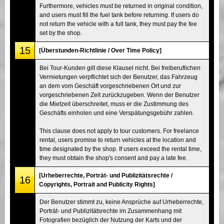
Furthermore, vehicles must be returned in original condition,
and users must fill the fuel tank before returning. If users do
not return the vehicle with a full tank, they must pay the fee
set by the shop.
15
[Überstunden-Richtlinie / Over Time Policy]
Bei Tour-Kunden gilt diese Klausel nicht. Bei freiberuflichen
Vermietungen verpflichtet sich der Benutzer, das Fahrzeug
an dem vom Geschäft vorgeschriebenen Ort und zur
vorgeschriebenen Zeit zurückzugeben. Wenn der Benutzer
die Mietzeit überschreitet, muss er die Zustimmung des
Geschäfts einholen und eine Verspätungsgebühr zahlen.
This clause does not apply to tour customers. For freelance
rental, users promise to return vehicles at the location and
time designated by the shop. If users exceed the rental time,
they must obtain the shop's consent and pay a late fee.
[Urheberrechte, Porträt- und Publizitätsrechte /
16
Copyrights, Portrait and Publicity Rights]
Der Benutzer stimmt zu, keine Ansprüche auf Urheberrechte,
Porträt- und Publizitätsrechte im Zusammenhang mit
Fotografien bezüglich der Nutzung der Karts und der