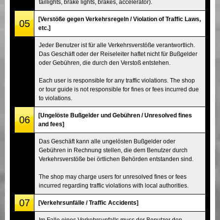
taillights, brake lights, brakes, accelerator).
[Verstöße gegen Verkehrsregeln / Violation of Traffic Laws,
05
etc.]
Jeder Benutzer ist für alle Verkehrsverstöße verantwortlich.
Das Geschäft oder der Reiseleiter haftet nicht für Bußgelder
oder Gebühren, die durch den Verstoß entstehen.
Each user is responsible for any traffic violations. The shop
or tour guide is not responsible for fines or fees incurred due
to violations.
[Ungelöste Bußgelder und Gebühren / Unresolved fines
06
and fees]
Das Geschäft kann alle ungelösten Bußgelder oder
Gebühren in Rechnung stellen, die dem Benutzer durch
Verkehrsverstöße bei örtlichen Behörden entstanden sind.
The shop may charge users for unresolved fines or fees
incurred regarding traffic violations with local authorities.
07
[Verkehrsunfälle / Traffic Accidents]
Im Falle eines Verkehrsunfalls muss der Benutzer den