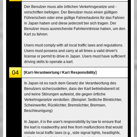
Der Benutzer muss alle örtlichen Verkehrsgesetze und -
vorschriften befolgen. Der Benutzer muss einen gültigen
Führerschein oder eine gültige Fahrerlaubnis für das Fahren
in Japan haben und diese jederzeit bei sich tragen. Der
Benutzer muss ausreichende Fahrkenntnisse haben, um den
Kart zu fahren.
Users must comply with all local traffic laws and regulations.
Users must possess and carry at all times a valid driver's
license or permit to drive in Japan. Users must have sufficient
driving skills to operate a kart.
04
[Kart-Verantwortung / Kart Responsibility]
In Japan ist es nach dem Gesetz die Verantwortung des
Benutzers sicherzustellen, dass der Kart betriebsbereit ist
und keine Störungen aufweist, die gegen örtliche
Verkehrsgesetze verstoßen. (Beispiel: Seitliche Blinklichter,
Scheinwerfer, Rücklichter, Bremslichter, Bremsen,
Beschleunigung)
In Japan, it is the user's responsibility by law to ensure that
the kart is roadworthy and free from malfunctions that would
violate local traffic laws (e.g., side signal lights, headlights,