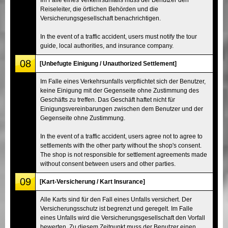
Reiseleiter, die örtlichen Behörden und die
Versicherungsgesellschaft benachrichtigen.
In the event of a traffic accident, users must notify the tour
guide, local authorities, and insurance company.
08
[Unbefugte Einigung / Unauthorized Settlement]
Im Falle eines Verkehrsunfalls verpflichtet sich der Benutzer,
keine Einigung mit der Gegenseite ohne Zustimmung des
Geschäfts zu treffen. Das Geschäft haftet nicht für
Einigungsvereinbarungen zwischen dem Benutzer und der
Gegenseite ohne Zustimmung.
In the event of a traffic accident, users agree not to agree to
settlements with the other party without the shop's consent.
The shop is not responsible for settlement agreements made
without consent between users and other parties.
09
[Kart-Versicherung / Kart Insurance]
Alle Karts sind für den Fall eines Unfalls versichert. Der
Versicherungsschutz ist begrenzt und geregelt. Im Falle
eines Unfalls wird die Versicherungsgesellschaft den Vorfall
bewerten. Zu diesem Zeitpunkt muss der Benutzer einen