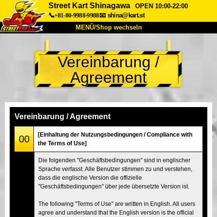
Street Kart Shinagawa
OPEN 10:00-22:00
📞+81-80-9988-9988
📧
shina@kart.st
MENÜ/Shop wechseln
START
Vereinbarung /
Über uns
Spezifikationen
Preise
Agreement
Anfahrt
Bewertungen
FAQ
Unternehmen
Buchung
Shop wechseln
Vereinbarung / Agreement
Tokio Shinagawa
Tokio Akihabara#1
[Einhaltung der Nutzungsbedingungen / Compliance with
00
the Terms of Use]
Tokio Akihabara#2
Tokio Shibuya
Die folgenden "Geschäftsbedingungen" sind in englischer
Tokio Shibuya Annex
Tokio Bucht
Sprache verfasst. Alle Benutzer stimmen zu und verstehen,
dass die englische Version die offizielle
Tokio Asakusa
Osaka
"Geschäftsbedingungen" über jede übersetzte Version ist.
Okinawa
The following "Terms of Use" are written in English. All users
agree and understand that the English version is the official