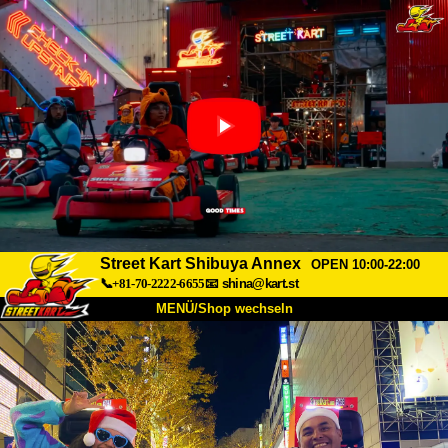
Street Kart Shibuya Annex
OPEN 10:00-22:00
📞+81-70-2222-6655
📧
shina@kart.st
MENÜ/Shop wechseln
START
Über uns
Spezifikationen
Preise
Anfahrt
Bewertungen
FAQ