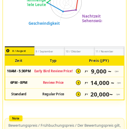
8 / August
9 / September
10 / Oktober
11 / November
Zeit
Typ
Preis (JPY)
9,000 ~
10AM - 5:30PM
Early Bird Review Price!
JPY
/pax
¥
14,000 ~
6PM - 8PM
Review Price
JPY
/pax
¥
20,000~
Standard
Regular Price
JPY
/pax
¥
Bewertungspreis / Frühbuchungspreis / Der Bewertungspreis gilt,