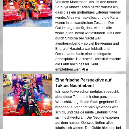
Von dem Moment an, als ich den neuen
Shibuya Annex Laden betrat, wusste ich,
dass dies ein großartiges Erlebnis werden
würde. Alles war makellos, und die Karts
waren in einwandfreiem Zustand. Der
Guide sorgte dafür, dass wir uns alle
wohlfühlten, bevor wir losfuhren. Die Fahrt
durch Shibuya bei Nacht war
atemberaubend – so viel Bewegung und
Energie! Harajuku war lebhaft, und
Omotesando hatte eine so elegante
Atmosphäre. Die frische Herbstluft machte
die Fahrt noch besser. Sehr
empfehlenswert! 🚘🔥
Eine frische Perspektive auf
Tokios Nachtleben!
Ich habe Tokyo schon mehrfach besucht,
aber diese Tour hat mir eine ganz neue
Wertschätzung für die Stadt gegeben! Der
brandneue Standort Shibuya Annex war
schick, und das gesamte Erlebnis fühlte
sich hochwertig an. Die Neonreflexionen
auf dem nassen Gehweg ließen alles
futuristisch wirken. Der Guide hielt uns bei