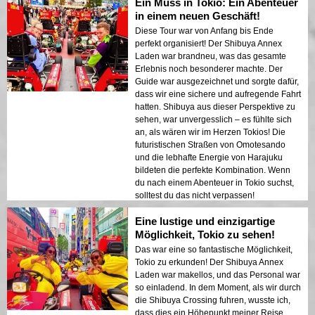
Ein Muss in Tokio: Ein Abenteuer
in einem neuen Geschäft!
Diese Tour war von Anfang bis Ende
perfekt organisiert! Der Shibuya Annex
Laden war brandneu, was das gesamte
Erlebnis noch besonderer machte. Der
Guide war ausgezeichnet und sorgte dafür,
dass wir eine sichere und aufregende Fahrt
hatten. Shibuya aus dieser Perspektive zu
sehen, war unvergesslich – es fühlte sich
an, als wären wir im Herzen Tokios! Die
futuristischen Straßen von Omotesando
und die lebhafte Energie von Harajuku
bildeten die perfekte Kombination. Wenn
du nach einem Abenteuer in Tokio suchst,
solltest du das nicht verpassen!
Eine lustige und einzigartige
Möglichkeit, Tokio zu sehen!
Das war eine so fantastische Möglichkeit,
Tokio zu erkunden! Der Shibuya Annex
Laden war makellos, und das Personal war
so einladend. In dem Moment, als wir durch
die Shibuya Crossing fuhren, wusste ich,
dass dies ein Höhepunkt meiner Reise