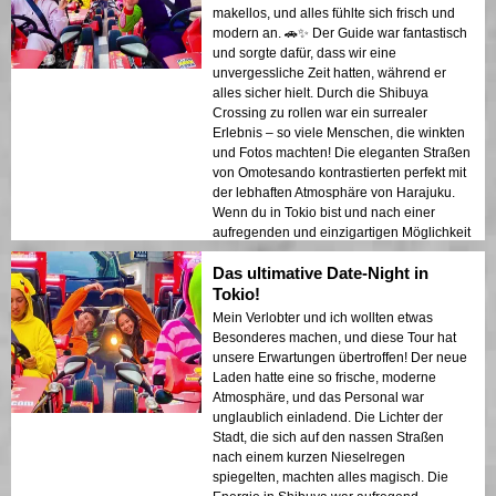
makellos, und alles fühlte sich frisch und
modern an. 🚗✨ Der Guide war fantastisch
und sorgte dafür, dass wir eine
unvergessliche Zeit hatten, während er
alles sicher hielt. Durch die Shibuya
Crossing zu rollen war ein surrealer
Erlebnis – so viele Menschen, die winkten
und Fotos machten! Die eleganten Straßen
von Omotesando kontrastierten perfekt mit
der lebhaften Atmosphäre von Harajuku.
Wenn du in Tokio bist und nach einer
aufregenden und einzigartigen Möglichkeit
suchst, die Stadt zu erkunden, dann ist das
Das ultimative Date-Night in
genau das Richtige!
Tokio!
Mein Verlobter und ich wollten etwas
Besonderes machen, und diese Tour hat
unsere Erwartungen übertroffen! Der neue
Laden hatte eine so frische, moderne
Atmosphäre, und das Personal war
unglaublich einladend. Die Lichter der
Stadt, die sich auf den nassen Straßen
nach einem kurzen Nieselregen
spiegelten, machten alles magisch. Die