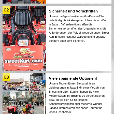
02
Sicherheit und Vorschriften
Unsere maßgeschneiderten Go-Karts erfüllen
vollständig die lokalen gesetzlichen Vorschriften
in Japan. Außerdem übertreffen die
Sicherheitsvorschriften des Unternehmens die
Anforderungen der Polizei, wodurch unser Street
Kart-Erlebnis nicht nur aufregend und spaßig,
sondern auch sehr sicher ist.
03
Viele spannende Optionen!
Unsere Touren führen Sie zu all Ihren
Lieblingsorten in Japan! Mit einer Vielzahl von
Shops in großen Städten haben Sie viele
Möglichkeiten, Ihr Erlebnis zu personalisieren.
Egal, ob Sie sich für historische
Sehenswürdigkeiten oder moderne Wunder
Japans interessieren, wir haben Touren für
jeden Geschmack!