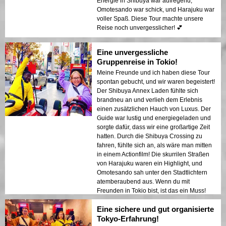
Energie in Shibuya war aufregend,
Omotesando war schick, und Harajuku war
voller Spaß. Diese Tour machte unsere
Reise noch unvergesslicher! 💕
Eine unvergessliche
Gruppenreise in Tokio!
Meine Freunde und ich haben diese Tour
spontan gebucht, und wir waren begeistert!
Der Shibuya Annex Laden fühlte sich
brandneu an und verlieh dem Erlebnis
einen zusätzlichen Hauch von Luxus. Der
Guide war lustig und energiegeladen und
sorgte dafür, dass wir eine großartige Zeit
hatten. Durch die Shibuya Crossing zu
fahren, fühlte sich an, als wäre man mitten
in einem Actionfilm! Die skurrilen Straßen
von Harajuku waren ein Highlight, und
Omotesando sah unter den Stadtlichtern
atemberaubend aus. Wenn du mit
Freunden in Tokio bist, ist das ein Muss!
Eine sichere und gut organisierte
Tokyo-Erfahrung!