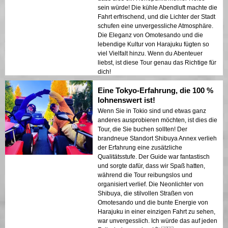
sein würde! Die kühle Abendluft machte die
Fahrt erfrischend, und die Lichter der Stadt
schufen eine unvergessliche Atmosphäre.
Die Eleganz von Omotesando und die
lebendige Kultur von Harajuku fügten so
viel Vielfalt hinzu. Wenn du Abenteuer
liebst, ist diese Tour genau das Richtige für
dich!
Eine Tokyo-Erfahrung, die 100 %
lohnenswert ist!
Wenn Sie in Tokio sind und etwas ganz
anderes ausprobieren möchten, ist dies die
Tour, die Sie buchen sollten! Der
brandneue Standort Shibuya Annex verlieh
der Erfahrung eine zusätzliche
Qualitätsstufe. Der Guide war fantastisch
und sorgte dafür, dass wir Spaß hatten,
während die Tour reibungslos und
organisiert verlief. Die Neonlichter von
Shibuya, die stilvollen Straßen von
Omotesando und die bunte Energie von
Harajuku in einer einzigen Fahrt zu sehen,
war unvergesslich. Ich würde das auf jeden