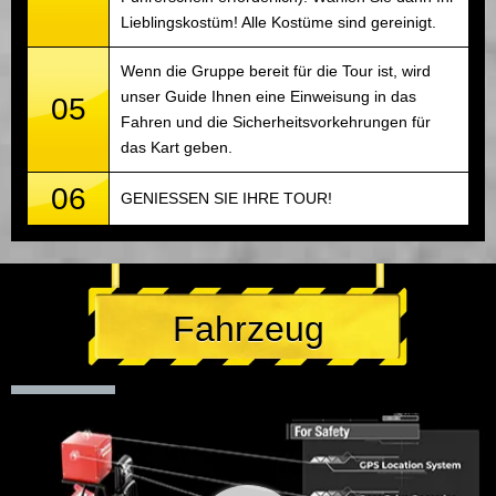
Lieblingskostüm! Alle Kostüme sind gereinigt.
Wenn die Gruppe bereit für die Tour ist, wird
unser Guide Ihnen eine Einweisung in das
05
Fahren und die Sicherheitsvorkehrungen für
das Kart geben.
06
GENIESSEN SIE IHRE TOUR!
Fahrzeug