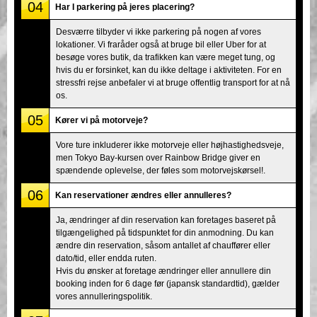
04
Har I parkering på jeres placering?
Desværre tilbyder vi ikke parkering på nogen af vores
lokationer. Vi fraråder også at bruge bil eller Uber for at
besøge vores butik, da trafikken kan være meget tung, og
hvis du er forsinket, kan du ikke deltage i aktiviteten. For en
stressfri rejse anbefaler vi at bruge offentlig transport for at nå
os.
05
Kører vi på motorveje?
Vore ture inkluderer ikke motorveje eller højhastighedsveje,
men Tokyo Bay-kursen over Rainbow Bridge giver en
spændende oplevelse, der føles som motorvejskørsel!.
06
Kan reservationer ændres eller annulleres?
Ja, ændringer af din reservation kan foretages baseret på
tilgængelighed på tidspunktet for din anmodning. Du kan
ændre din reservation, såsom antallet af chauffører eller
dato/tid, eller endda ruten.
Hvis du ønsker at foretage ændringer eller annullere din
booking inden for 6 dage før (japansk standardtid), gælder
vores annulleringspolitik.