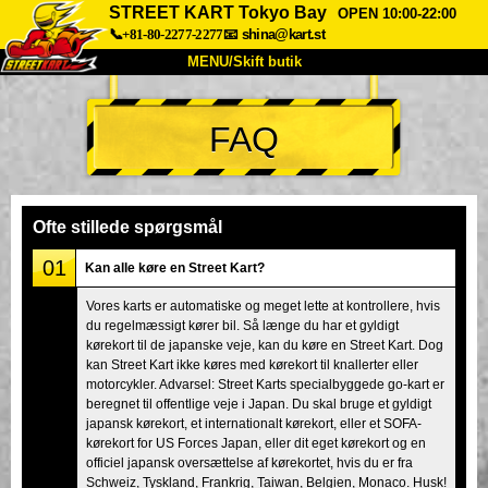
STREET KART Tokyo Bay
OPEN 10:00-22:00
📞+81-80-2277-2277
📧
shina@kart.st
MENU/Skift butik
TOP
FAQ
Om
Specifikationer
Pris
Adgang
Stemme
FAQ
Virksomhed
Booking
Ofte stillede spørgsmål
Skift butik
01
Kan alle køre en Street Kart?
Tokyo Shinagawa
Tokyo Akihabara#1
Vores karts er automatiske og meget lette at kontrollere, hvis
du regelmæssigt kører bil. Så længe du har et gyldigt
Tokyo Akihabara#2
Tokyo Shibuya
kørekort til de japanske veje, kan du køre en Street Kart. Dog
Tokyo Shibuya Annex
Tokyo Bay
kan Street Kart ikke køres med kørekort til knallerter eller
motorcykler. Advarsel: Street Karts specialbyggede go-kart er
Tokyo Asakusa
Osaka
beregnet til offentlige veje i Japan. Du skal bruge et gyldigt
japansk kørekort, et internationalt kørekort, eller et SOFA-
Okinawa
kørekort for US Forces Japan, eller dit eget kørekort og en
officiel japansk oversættelse af kørekortet, hvis du er fra
Schweiz, Tyskland, Frankrig, Taiwan, Belgien, Monaco. Husk!