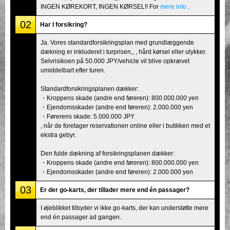
INGEN KØREKORT, INGEN KØRSEL!! For
mere info
.
02
Har I forsikring?
Ja. Vores standardforsikringsplan med grundlæggende
dækning er inkluderet i turprisen,, , hård kørsel eller ulykker.
Selvrisikoen på 50.000 JPY/vehicle vil blive opkrævet
umiddelbart efter turen.
Standardforsikringsplanen dækker:
・Kroppens skade (andre end føreren): 800.000.000 yen
・Ejendomsskader (andre end føreren): 2.000.000 yen
・Førerens skade: 5.000.000 JPY
, når de foretager reservationen online eller i butikken med et
ekstra gebyr.
Den fulde dækning af forsikringsplanen dækker:
・Kroppens skade (andre end føreren): 800.000.000 yen
・Ejendomsskader (andre end føreren): 2.000.000 yen
03
Er der go-karts, der tillader mere end én passager?
I øjeblikket tilbyder vi ikke go-karts, der kan understøtte mere
end én passager ad gangen.