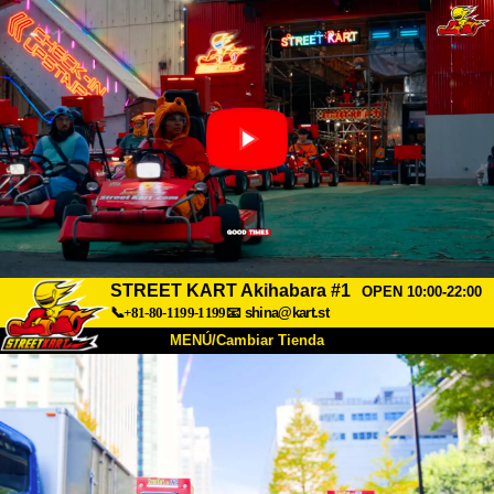
STREET KART Akihabara #1
OPEN 10:00-22:00
📞+81-80-1199-1199
📧
shina@kart.st
MENÚ/Cambiar Tienda
INICIO
Acerca de
Especificaciones
Precios
Acceso
Testimonios
Preguntas Frecuentes