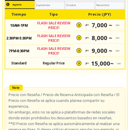
Agosto
Septiembre
Octubre
Noviembre
Tiempo
Tipo
Precio (JPY)
FLASH SALE REVIEW
7,000 ~
10AM-1PM
JPY
/pax
¥
PRICE!
FLASH SALE REVIEW
8,000 ~
2:30PM-5:30PM
JPY
/pax
¥
PRICE!
FLASH SALE REVIEW
9,000 ~
7PM-8:30PM
JPY
/pax
¥
PRICE!
15,000~
Standard
Regular Price
JPY
/pax
¥
Precio con Reseña / Precio de Reserva Anticipada con Reseña / El
Precio con Reseña se aplica cuando planea compartir su
experiencia.
Sin embargo, esto no se aplica a plataformas de redes sociales
donde están prohibidos los descuentos basados en reseñas.
**El Precio con Reseña se aplica automáticamente al realizar una
reserva en línea. Si desea utilizar el precio regular, por ejemplo, si