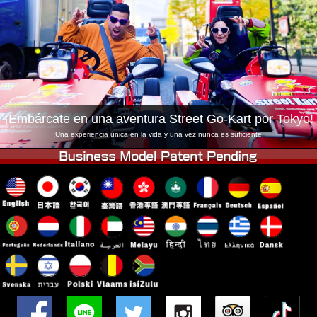
Empresa
Reservas
Cambiar Tienda
Tokyo Shinagawa
Tokyo Akihabara#1
Tokyo Akihabara#2
Tokyo Shibuya
Tokyo Shibuya Annex
Tokyo Bay
¡Embárcate en una aventura Street Go-Kart por Tokyo!
Tokyo Asakusa
Osaka
¡Una experiencia única en la vida y una vez nunca es suficiente!
Okinawa