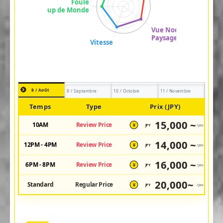
8 / Août
9 / Septembre
10 / Octobre
11 / Novembre
Temps
Type
Prix (JPY)
15,000 ~
10AM
Review Price
JPY
/pax
¥
14,000 ~
12PM - 4PM
Review Price
JPY
/pax
¥
16,000 ~
6PM - 8PM
Review Price
JPY
/pax
¥
20,000~
Standard
Regular Price
JPY
/pax
¥