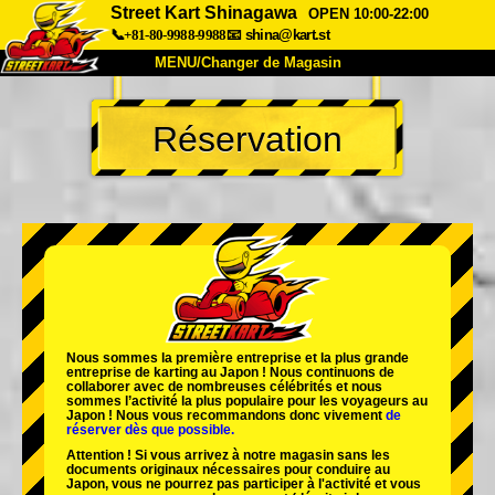
Street Kart Shinagawa
OPEN 10:00-22:00
📞+81-80-9988-9988
📧
shina@kart.st
MENU/Changer de Magasin
ACCUEIL
Réservation
À Propos
Caractéristiques
Tarifs
Accès
Avis
FAQ
Entreprise
Réservation
Changer de Magasin
Tokyo Shinagawa
Tokyo Akihabara#1
Tokyo Akihabara#2
Tokyo Shibuya
Nous sommes la
première entreprise
et
la plus grande
Tokyo Shibuya Annexe
Baie de Tokyo
entreprise de karting
au Japon ! Nous continuons de
collaborer avec
de nombreuses célébrités
et nous
sommes l’
activité la plus populaire
pour les voyageurs au
Tokyo Asakusa
Osaka
Japon ! Nous vous recommandons donc vivement
de
réserver dès que possible.
Okinawa
Attention ! Si vous arrivez à notre magasin sans les
documents originaux nécessaires pour conduire au
Japon, vous ne pourrez pas participer à l'activité et vous