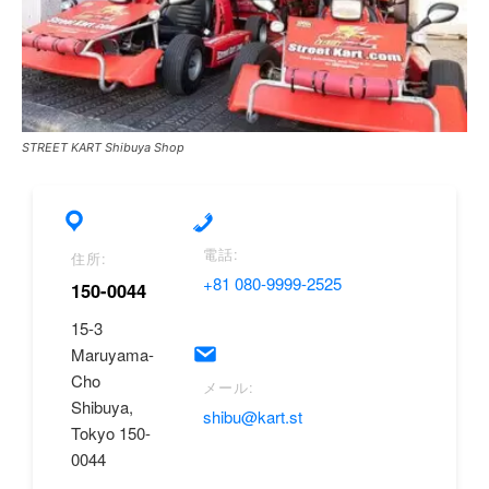
STREET KART Shibuya Shop
電話:
住所:
+81 080-9999-2525
150-0044
15-3
Maruyama-
Cho
メール:
Shibuya,
shibu@kart.st
Tokyo 150-
0044