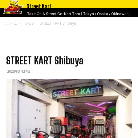
Street Kart
Take On A Street Go-Kart Thru [ Tokyo / Osaka / Okinawa! ]
ホーム
Tokyo
STREET KART Shibuya
STREET KART Shibuya
2025年3月27日