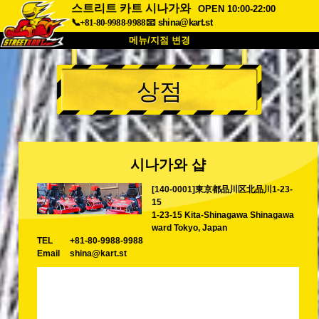
스트리트 카트 시나가와
OPEN 10:00-22:00
📞+81-80-9988-9988
📧
shina@kart.st
메뉴/지점 변경
최상단
상점
소개
사양
가격
접근성
고객 리뷰
자주 묻는 질문
회사 정보
예약
시나가와 샵
지점 변경
[140-0001]東京都品川区北品川1-23-
도쿄 시나가와 #1
도쿄 아키하바라#1
15
도쿄 아키하바라#2
도쿄 시부야
1-23-15 Kita-Shinagawa Shinagawa
ward Tokyo, Japan
도쿄 시부야 애넥스
도쿄 베이
TEL
+81-80-9988-9988
Email
shina@kart.st
도쿄 아사쿠사
오사카
오키나와