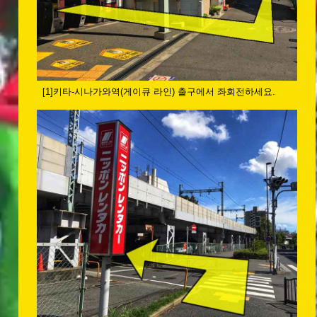
[1]키타-시나가와역(게이큐 라인) 출구에서 좌회전하세요.