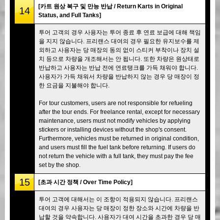
[카트 원상 복구 및 만능 반납 / Return Karts in Original
14
Status, and Full Tanks]
투어 고객의 경우 사용자는 투어 종료 후 연료 보급에 대해 책임
을 지지 않습니다. 프리랜스 대여의 경우 필요한 유지보수를 제
외하고 사용자는 당 매장의 동의 없이 스티커 부착이나 장치 설
치 등으로 차량을 개조해서는 안 됩니다. 또한 차량은 원상태로
반납하고 사용자는 반납 전에 연료탱크를 가득 채워야 합니다.
사용자가 가득 채워서 차량을 반납하지 않는 경우 당 매장이 정
한 요금을 지불해야 합니다.
For tour customers, users are not responsible for refueling
after the tour ends. For freelance rental, except for necessary
maintenance, users must not modify vehicles by applying
stickers or installing devices without the shop's consent.
Furthermore, vehicles must be returned in original condition,
and users must fill the fuel tank before returning. If users do
not return the vehicle with a full tank, they must pay the fee
set by the shop.
15
[초과 시간 정책 / Over Time Policy]
투어 고객에 대해서는 이 조항이 적용되지 않습니다. 프리랜스
대여의 경우 사용자는 당 매장이 정한 장소와 시간에 차량을 반
납할 것을 약속합니다. 사용자가 대여 시간을 초과한 경우 당 매