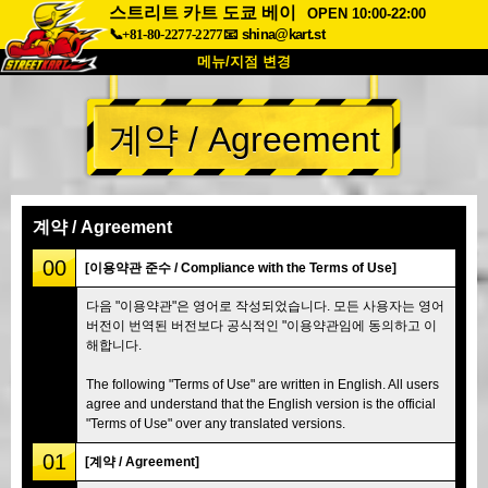
스트리트 카트 도쿄 베이
OPEN 10:00-22:00
📞+81-80-2277-2277
📧
shina@kart.st
메뉴/지점 변경
최상단
계약 / Agreement
소개
사양
가격
접근성
고객 리뷰
자주 묻는 질문
회사 정보
예약
계약 / Agreement
지점 변경
00
[이용약관 준수 / Compliance with the Terms of Use]
도쿄 시나가와 #1
도쿄 아키하바라#1
다음 "이용약관"은 영어로 작성되었습니다. 모든 사용자는 영어
버전이 번역된 버전보다 공식적인 "이용약관임에 동의하고 이
도쿄 아키하바라#2
도쿄 시부야
해합니다.
도쿄 시부야 애넥스
도쿄 베이
The following "Terms of Use" are written in English. All users
도쿄 아사쿠사
오사카
agree and understand that the English version is the official
"Terms of Use" over any translated versions.
오키나와
01
[계약 / Agreement]