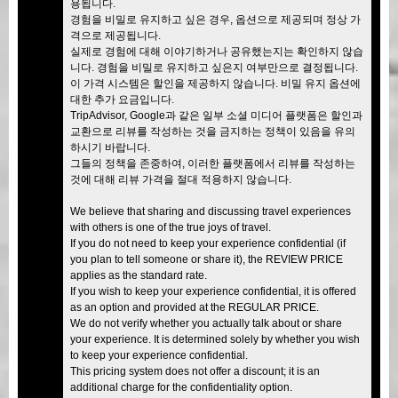
용됩니다.
경험을 비밀로 유지하고 싶은 경우, 옵션으로 제공되며 정상 가
격으로 제공됩니다.
실제로 경험에 대해 이야기하거나 공유했는지는 확인하지 않습
니다. 경험을 비밀로 유지하고 싶은지 여부만으로 결정됩니다.
이 가격 시스템은 할인을 제공하지 않습니다. 비밀 유지 옵션에
대한 추가 요금입니다.
TripAdvisor, Google과 같은 일부 소셜 미디어 플랫폼은 할인과
교환으로 리뷰를 작성하는 것을 금지하는 정책이 있음을 유의
하시기 바랍니다.
그들의 정책을 존중하여, 이러한 플랫폼에서 리뷰를 작성하는
것에 대해 리뷰 가격을 절대 적용하지 않습니다.
We believe that sharing and discussing travel experiences
with others is one of the true joys of travel.
If you do not need to keep your experience confidential (if
you plan to tell someone or share it), the REVIEW PRICE
applies as the standard rate.
If you wish to keep your experience confidential, it is offered
as an option and provided at the REGULAR PRICE.
We do not verify whether you actually talk about or share
your experience. It is determined solely by whether you wish
to keep your experience confidential.
This pricing system does not offer a discount; it is an
additional charge for the confidentiality option.