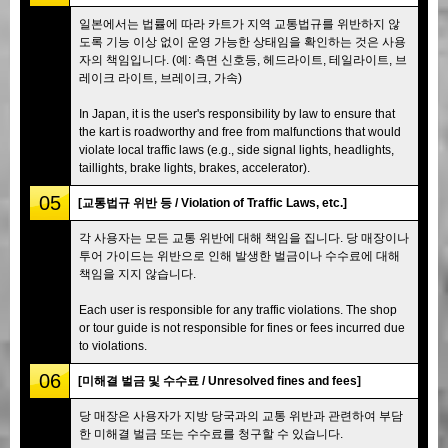
일본에서는 법률에 따라 카트가 지역 교통법규를 위반하지 않
도록 기능 이상 없이 운영 가능한 상태임을 확인하는 것은 사용
자의 책임입니다. (예: 측면 신호등, 헤드라이트, 테일라이트, 브
레이크 라이트, 브레이크, 가속)
In Japan, it is the user's responsibility by law to ensure that
the kart is roadworthy and free from malfunctions that would
violate local traffic laws (e.g., side signal lights, headlights,
taillights, brake lights, brakes, accelerator).
05
[교통법규 위반 등 / Violation of Traffic Laws, etc.]
각 사용자는 모든 교통 위반에 대해 책임을 집니다. 당 매장이나
투어 가이드는 위반으로 인해 발생한 벌금이나 수수료에 대해
책임을 지지 않습니다.
Each user is responsible for any traffic violations. The shop
or tour guide is not responsible for fines or fees incurred due
to violations.
06
[미해결 벌금 및 수수료 / Unresolved fines and fees]
당 매장은 사용자가 지방 당국과의 교통 위반과 관련하여 부담
한 미해결 벌금 또는 수수료를 청구할 수 있습니다.