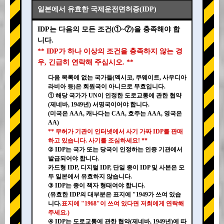
일본에서 유효한 국제운전면허증(IDP)
IDP는 다음의 모든 조건(①~⑦)을 충족해야 합
니다.
** IDP가 하나 이상의 조건을 충족하지 않는 경
우, 긴급히 연락해 주십시오. **
다음 목록에 없는 국가들(멕시코, 쿠웨이트, 사우디아
라비아 등)은 회원국이 아니므로 무효입니다.
① 해당 국가가 UN이 인정한 도로교통에 관한 협약
(제네바, 1949년) 서명국이어야 합니다.
(미국은 AAA, 캐나다는 CAA, 호주는 AAA, 영국은
AA)
** 무허가 기관이 인터넷에서 사기 가짜 IDP를 판매
하고 있습니다. 사기를 조심하세요! **
② IDP는 국가 또는 당국이 인정하는 인증 기관에서
발급되어야 합니다.
카드형 IDP, 디지털 IDP, 단일 종이 IDP 및 사본은 모
두 일본에서 유효하지 않습니다.
③ IDP는 종이 책자 형태여야 합니다.
(유효한 IDP의 대부분은 표지에 "1949가 쓰여 있습
니다.
표지에 "1968"이 쓰여 있다면 저희에게 연락해
주세요.)
④ IDP는 도로교통에 관한 협약(제네바, 1949년)에 따