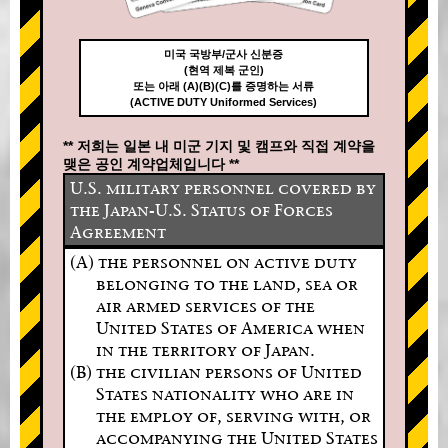
미국 국방부/군사 신분증
(현역 제복 군인)
또는 아래 (A)(B)(C)를 증명하는 서류
(ACTIVE DUTY Uniformed Services)
** 저희는 일본 내 미군 기지 및 캠프와 직접 계약을
맺은 공인 계약업체입니다 **
U.S. military personnel covered by
the Japan-U.S. Status of Forces
Agreement
(A) the personnel on active duty
belonging to the land, sea or
air armed services of the
United States of America when
in the territory of Japan.
(B) the civilian persons of United
States nationality who are in
the employ of, serving with, or
accompanying the United States