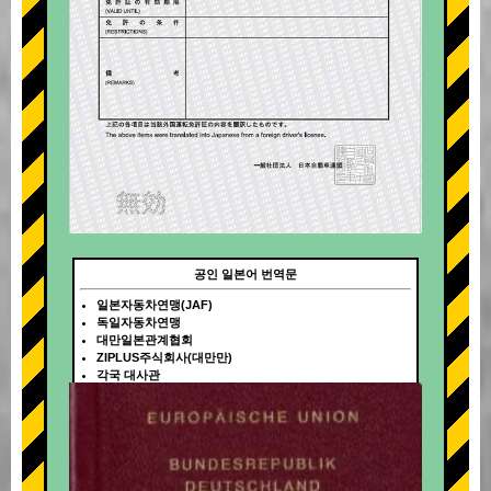
공인 일본어 번역문
일본자동차연맹(JAF)
독일자동차연맹
대만일본관계협회
ZIPLUS주식회사(대만만)
각국 대사관
+