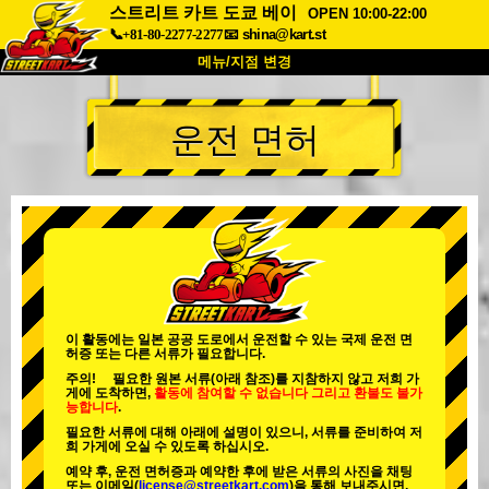
스트리트 카트 도쿄 베이
OPEN 10:00-22:00
📞+81-80-2277-2277
📧
shina@kart.st
메뉴/지점 변경
최상단
운전 면허
소개
사양
가격
접근성
고객 리뷰
자주 묻는 질문
회사 정보
예약
지점 변경
도쿄 시나가와 #1
도쿄 아키하바라#1
도쿄 아키하바라#2
도쿄 시부야
이 활동에는 일본 공공 도로에서 운전할 수 있는 국제 운전 면
허증 또는 다른 서류가 필요합니다.
도쿄 시부야 애넥스
도쿄 베이
주의! 필요한 원본 서류(아래 참조)를 지참하지 않고 저희 가
게에 도착하면,
활동에 참여할 수 없습니다
그리고
환불도 불가
도쿄 아사쿠사
오사카
능합니다
.
필요한 서류에 대해 아래에 설명이 있으니, 서류를 준비하여 저
오키나와
희 가게에 오실 수 있도록 하십시오.
예약 후, 운전 면허증과 예약한 후에 받은 서류의 사진을 채팅
또는 이메일(
license@streetkart.com
)을 통해 보내주시면,