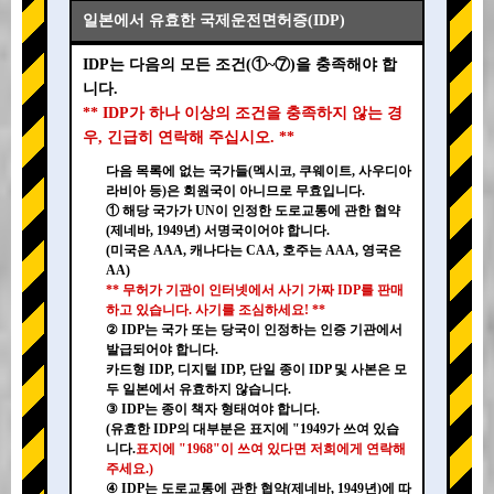
일본에서 유효한 국제운전면허증(IDP)
IDP는 다음의 모든 조건(①~⑦)을 충족해야 합
니다.
** IDP가 하나 이상의 조건을 충족하지 않는 경
우, 긴급히 연락해 주십시오. **
다음 목록에 없는 국가들(멕시코, 쿠웨이트, 사우디아
라비아 등)은 회원국이 아니므로 무효입니다.
① 해당 국가가 UN이 인정한 도로교통에 관한 협약
(제네바, 1949년) 서명국이어야 합니다.
(미국은 AAA, 캐나다는 CAA, 호주는 AAA, 영국은
AA)
** 무허가 기관이 인터넷에서 사기 가짜 IDP를 판매
하고 있습니다. 사기를 조심하세요! **
② IDP는 국가 또는 당국이 인정하는 인증 기관에서
발급되어야 합니다.
카드형 IDP, 디지털 IDP, 단일 종이 IDP 및 사본은 모
두 일본에서 유효하지 않습니다.
③ IDP는 종이 책자 형태여야 합니다.
(유효한 IDP의 대부분은 표지에 "1949가 쓰여 있습
니다.
표지에 "1968"이 쓰여 있다면 저희에게 연락해
주세요.)
④ IDP는 도로교통에 관한 협약(제네바, 1949년)에 따