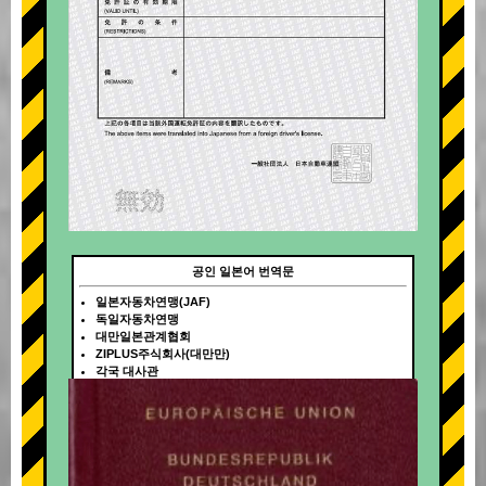
공인 일본어 번역문
일본자동차연맹(JAF)
독일자동차연맹
대만일본관계협회
ZIPLUS주식회사(대만만)
각국 대사관
+