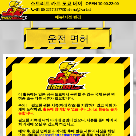
스트리트 카트 도쿄 베이
OPEN 10:00-22:00
📞+81-80-2277-2277
📧
shina@kart.st
메뉴/지점 변경
최상단
운전 면허
소개
사양
가격
접근성
고객 리뷰
자주 묻는 질문
회사 정보
예약
지점 변경
도쿄 시나가와 #1
도쿄 아키하바라#1
도쿄 아키하바라#2
도쿄 시부야
이 활동에는 일본 공공 도로에서 운전할 수 있는 국제 운전 면
허증 또는 다른 서류가 필요합니다.
도쿄 시부야 애넥스
도쿄 베이
주의! 필요한 원본 서류(아래 참조)를 지참하지 않고 저희 가
게에 도착하면,
활동에 참여할 수 없습니다
그리고
환불도 불가
도쿄 아사쿠사
오사카
능합니다
.
필요한 서류에 대해 아래에 설명이 있으니, 서류를 준비하여 저
오키나와
희 가게에 오실 수 있도록 하십시오.
예약 후, 운전 면허증과 예약한 후에 받은 서류의 사진을 채팅
또는 이메일(
license@streetkart.com
)을 통해 보내주시면,