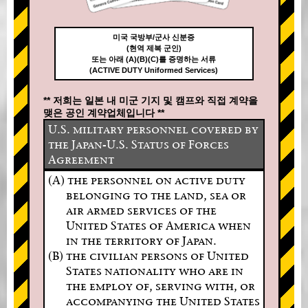
미국 국방부/군사 신분증
(현역 제복 군인)
또는 아래 (A)(B)(C)를 증명하는 서류
(ACTIVE DUTY Uniformed Services)
** 저희는 일본 내 미군 기지 및 캠프와 직접 계약을
맺은 공인 계약업체입니다 **
U.S. military personnel covered by
the Japan-U.S. Status of Forces
Agreement
(A) the personnel on active duty
belonging to the land, sea or
air armed services of the
United States of America when
in the territory of Japan.
(B) the civilian persons of United
States nationality who are in
the employ of, serving with, or
accompanying the United States