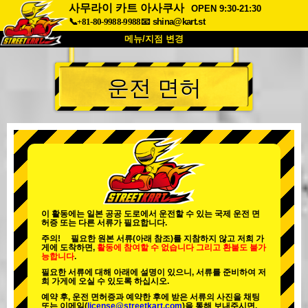
사무라이 카트 아사쿠사
OPEN 9:30-21:30
📞+81-80-9988-9988
📧
shina@kart.st
메뉴/지점 변경
최상단
운전 면허
소개
사양
가격
접근성
고객 리뷰
자주 묻는 질문
회사 정보
예약
지점 변경
도쿄 시나가와 #1
도쿄 아키하바라#1
도쿄 아키하바라#2
도쿄 시부야
이 활동에는 일본 공공 도로에서 운전할 수 있는 국제 운전 면
허증 또는 다른 서류가 필요합니다.
도쿄 시부야 애넥스
도쿄 베이
주의! 필요한 원본 서류(아래 참조)를 지참하지 않고 저희 가
게에 도착하면,
활동에 참여할 수 없습니다
그리고
환불도 불가
도쿄 아사쿠사
오사카
능합니다
.
필요한 서류에 대해 아래에 설명이 있으니, 서류를 준비하여 저
오키나와
희 가게에 오실 수 있도록 하십시오.
예약 후, 운전 면허증과 예약한 후에 받은 서류의 사진을 채팅
또는 이메일(
license@streetkart.com
)을 통해 보내주시면,