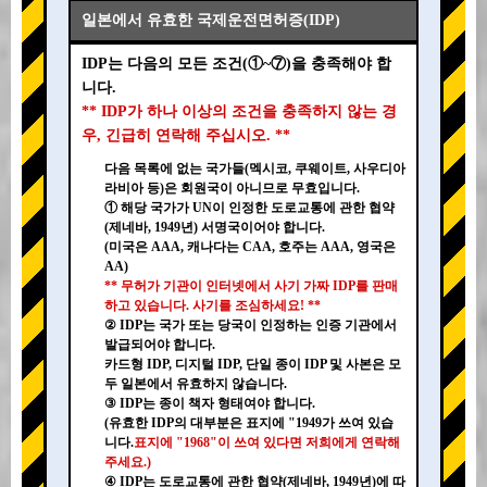
일본에서 유효한 국제운전면허증(IDP)
IDP는 다음의 모든 조건(①~⑦)을 충족해야 합
니다.
** IDP가 하나 이상의 조건을 충족하지 않는 경
우, 긴급히 연락해 주십시오. **
다음 목록에 없는 국가들(멕시코, 쿠웨이트, 사우디아
라비아 등)은 회원국이 아니므로 무효입니다.
① 해당 국가가 UN이 인정한 도로교통에 관한 협약
(제네바, 1949년) 서명국이어야 합니다.
(미국은 AAA, 캐나다는 CAA, 호주는 AAA, 영국은
AA)
** 무허가 기관이 인터넷에서 사기 가짜 IDP를 판매
하고 있습니다. 사기를 조심하세요! **
② IDP는 국가 또는 당국이 인정하는 인증 기관에서
발급되어야 합니다.
카드형 IDP, 디지털 IDP, 단일 종이 IDP 및 사본은 모
두 일본에서 유효하지 않습니다.
③ IDP는 종이 책자 형태여야 합니다.
(유효한 IDP의 대부분은 표지에 "1949가 쓰여 있습
니다.
표지에 "1968"이 쓰여 있다면 저희에게 연락해
주세요.)
④ IDP는 도로교통에 관한 협약(제네바, 1949년)에 따