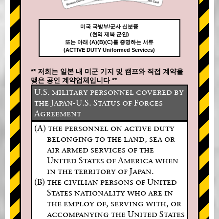
미국 국방부/군사 신분증
(현역 제복 군인)
또는 아래 (A)(B)(C)를 증명하는 서류
(ACTIVE DUTY Uniformed Services)
** 저희는 일본 내 미군 기지 및 캠프와 직접 계약을
맺은 공인 계약업체입니다 **
U.S. military personnel covered by
the Japan-U.S. Status of Forces
Agreement
(A) the personnel on active duty
belonging to the land, sea or
air armed services of the
United States of America when
in the territory of Japan.
(B) the civilian persons of United
States nationality who are in
the employ of, serving with, or
accompanying the United States