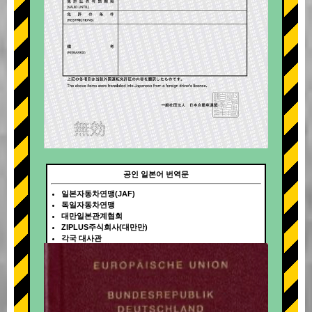
공인 일본어 번역문
일본자동차연맹(JAF)
독일자동차연맹
대만일본관계협회
ZIPLUS주식회사(대만만)
각국 대사관
+