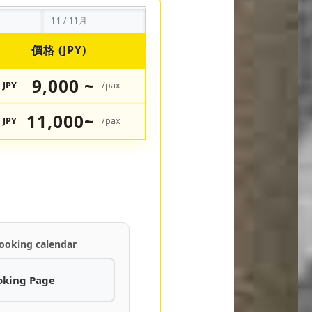
11 / 11月
價格 (JPY)
9,000 ~
JPY
/pax
11,000~
JPY
/pax
ooking calendar
oking Page