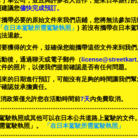
卡丁車公司，並且與
許多名人
合作，是來日本旅行的
烈建議您
儘快完成預訂。
有攜帶必要的原始文件來我們店鋪，您將無法參加活
「在日本駕駛所需駕駛執照」
) 若沒有攜帶在日本
無法退款。
需要獲得的文件，並確保您能攜帶這些文件來到我們
活動後，通過聊天或電子郵件（
license@streetkar
文件的照片，以便我們提前確認是否有任何問題。
到來的日期進行預訂，可能沒有足夠的時間讓我們幫
行確認並承擔責任。
T的取消政策僅允許您在活動時間前
7天
內免費取消。
駕駛執照或其他可以在日本公共道路上駕駛的文件
需駕駛執照」。
「在日本駕駛所需駕駛執照」