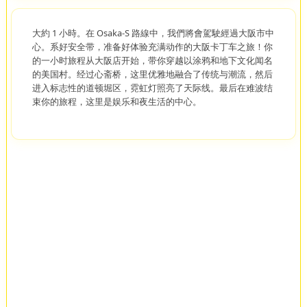
大約 1 小時。在 Osaka-S 路線中，我們將會駕駛經過大阪市中
心。系好安全带，准备好体验充满动作的大阪卡丁车之旅！你
的一小时旅程从大阪店开始，带你穿越以涂鸦和地下文化闻名
的美国村。经过心斋桥，这里优雅地融合了传统与潮流，然后
进入标志性的道顿堀区，霓虹灯照亮了天际线。最后在难波结
束你的旅程，这里是娱乐和夜生活的中心。