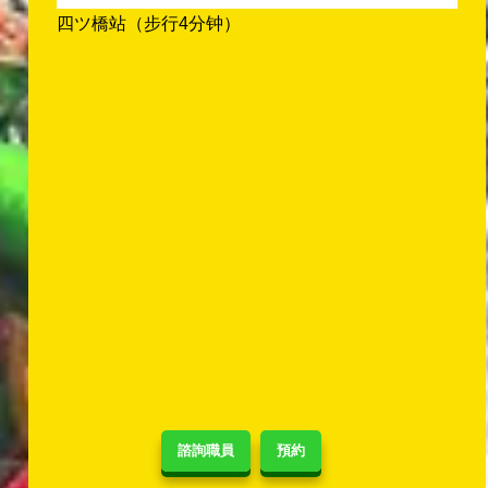
四ツ橋站（步行4分钟）
諮詢職員
預約