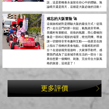
說，這是那種會永遠留在你心中的體驗。無
論晴天還是雨天，這都是大阪必做的活動！
难忘的大阪冒险 🚀
這個旅程絕對是體驗大阪的最佳方式！從我
們一走出店門的那一刻起，氣氛就非常棒。
美國村有著酷炫、前衛的氛圍，而心齋橋則
像是一部科幻電影的場景，燈光閃爍。導遊
讓一切變得非常有趣和互動——他甚至在路
上指出了很棒的美食地點。但最精彩的部
分？在道頓堀旁巡遊時，大家揮手歡呼。感
覺我們成為了這座城市夜生活的一部分！如
果你想要一個獨特、刺激、完全符合大阪風
格的旅遊，這就是了！
更多評價