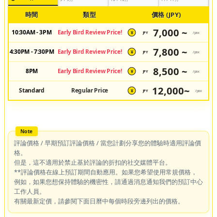
時間
類型
價格 (JPY)
7,000 ~
10:30AM - 3PM
Early Bird Review Price!
JPY
/pax
¥
7,800 ~
4:30PM - 7:30PM
Early Bird Review Price!
JPY
/pax
¥
8,500 ~
8PM
Early Bird Review Price!
JPY
/pax
¥
12,000~
Standard
Regular Price
JPY
/pax
¥
評論價格 / 早期預訂評論價格 / 當您計劃分享您的體驗時適用評論價
格。
但是，這不適用於禁止基於評論的折扣的社交媒體平台。
**評論價格在線上預訂期間自動應用。如果您希望使用常規價格，
例如，如果您想保持體驗的機密性，請通過消息通知我們的預訂中心
工作人員。
有關最新定價，請參閱下面日曆中每個時段旁邊列出的價格。