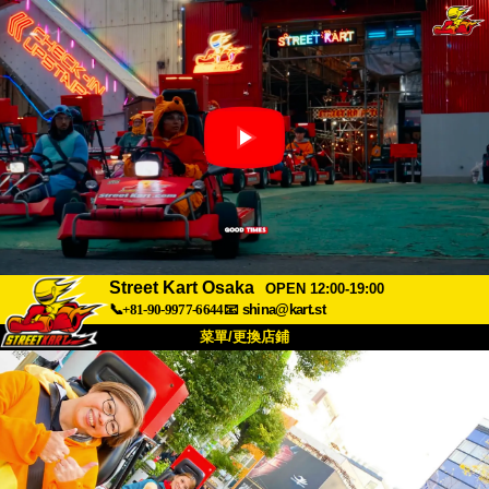
Street Kart Osaka
OPEN 12:00-19:00
📞+81-90-9977-6644
📧
shina@kart.st
菜單/更換店鋪
首頁
關於
規格
價格
交通方式
顧客聲音
常見問題