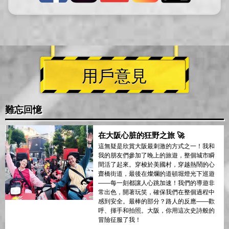
用戶意見
難忘回憶
在大阪心脏的狂野之旅 🚀
這無疑是欣賞大阪最刺激的方式之一！我和
我的朋友們參加了晚上的旅遊，整個城市瞬
間活了起來。穿梭於美國村，穿越熱鬧的心
齋橋街道，最後在燦爛的道頓堀燈光下巡遊
——每一刻都讓人心跳加速！我們的導遊非
常出色，開著玩笑，確保我們在整個過程中
感到安全。最棒的部分？路人的反應——歡
呼、揮手和拍照。大阪，你用這次史詩般的
冒險征服了我！