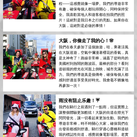
程——這感覺就像一場夢。我們的導遊非常
有趣，確保每個人都玩得開心，同時保持安
全。我喜歡當地人和遊客都在拍我們的照
片！這絕對是我日本之行的亮點。如果你在
大阪，這絕對是必做的事情！
大阪，你偷走了我的心！🌸
我們在春天參加了這個旅遊，哇，乘著涼風
在大阪巡遊，空氣中彌漫著櫻花的香氣，真
是太神奇了！路線非常棒，涵蓋了從時尚的
美國村到熱鬧的難波區。最棒的部分？看到
道頓堀的燈光在河面上倒映，城市充滿了活
力。我們的導遊真是個傳奇，確保每個人都
感到舒適並享受美好時光。我會毫不猶豫地
再參加一次！
雨没有阻止乐趣！☔
我們在騎行之前遇到了一點雨，但這實際上
讓整個體驗更加酷炫！大阪的街道在燈光下
閃閃發光，讓一切看起來更加生動。我們的
導遊非常棒，時不時關心大家，確保我們在
出發前都感到舒適。騎行穿過心齋橋和道頓
堀的標誌性街道，感覺就像電影場景。老實