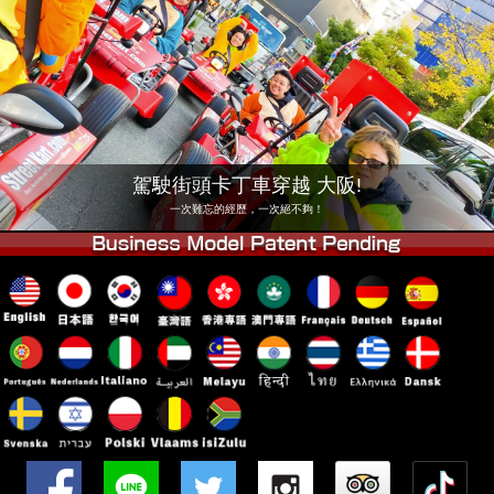
公司
預訂
更換店鋪
東京品川 #1
東京秋葉原#1
東京秋葉原#2
東京澀谷
東京澀谷附屬
東京灣
駕駛街頭卡丁車穿越 大阪!
東京淺草
大阪
一次難忘的經歷，一次絕不夠！
沖繩