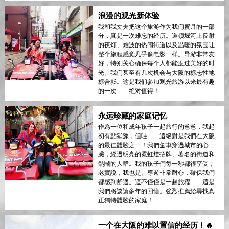
浪漫的观光新体验
我和我丈夫把这个旅游作为我们蜜月的一部
分，真是一次难忘的经历。道顿堀河上反射
的夜灯、难波的热闹街道以及温暖的氛围让
整个旅程感觉几乎像电影一样。导游非常友
好，特别关心确保每个人都能度过美好的时
光。我们甚至有几次机会与大阪的标志性地
标合影。这是我们参加观光旅游以来最有趣
的一次——绝对值得！
永远珍藏的家庭记忆
作為一位和成年孩子一起旅行的爸爸，我起
初有點猶豫，但哇——這絕對是我們在大阪
的最佳體驗之一！我們駕車穿過城市的心
臟，經過明亮的霓虹燈招牌、著名的街道和
熱鬧的人群。我的孩子們每一秒都很享受，
老實說，我也是。導遊非常耐心，確保我們
都感到舒適。這不僅僅是一趟旅程——這是
我們將談論多年的回憶。強烈推薦給尋找真
正獨特體驗的家庭！
一个在大阪的难以置信的经历！🔥