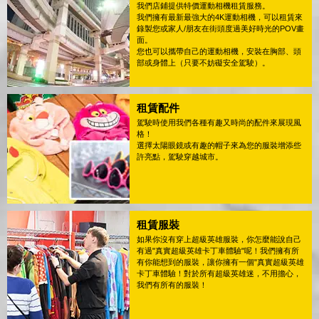
我們店鋪提供特價運動相機租賃服務。
我們擁有最新最強大的4K運動相機，可以租賃來
錄製您或家人/朋友在街頭度過美好時光的POV畫
面。
您也可以攜帶自己的運動相機，安裝在胸部、頭
部或身體上（只要不妨礙安全駕駛）。
租賃配件
駕駛時使用我們各種有趣又時尚的配件來展現風
格！
選擇太陽眼鏡或有趣的帽子來為您的服裝增添些
許亮點，駕駛穿越城市。
租賃服裝
如果你沒有穿上超級英雄服裝，你怎麼能說自己
有過"真實超級英雄卡丁車體驗"呢！我們擁有所
有你能想到的服裝，讓你擁有一個"真實超級英雄
卡丁車體驗！對於所有超級英雄迷，不用擔心，
我們有所有的服裝！