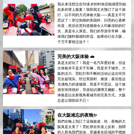
我从来没想过在50多岁的时候还能感受到如
此多的肾上腺素！我和我丈夫预订了这个旅
行，以不同的方式体验大阪——真是太不可
思议了！穿过热闹的美国村、闪亮的心斋桥
街道，然后欣赏到道顿堀令人印象深刻的灯
光，真是令人屏息。我们的导游非常棒，确
保我们随时都感到舒适。如果你们在大阪，
千万不要错过这个！
完美的大阪体验 🚗
真是太好玩了！我是一名汽车爱好者，但这
次体验并不是关于车辆，而是关于城市。大
阪的活力、霓虹灯和不断的活动让这次经历
完全超现实。经过美国村、难波，最后抵达
充满电力的道顿堀，简直不可思议。这个旅
游安排得很好，导游知识渊博又幽默，整个
体验是以全新视角看城市的完美方式。大阪
总是让我惊叹不已！
在大阪难忘的夜晚✨
我們在晚上預訂了這個旅遊，哇，夜晚的大
阪真是太美了！霓虹燈在街道上反射，熱鬧
的人群為我們加油，穿越著名區域的平穩旅