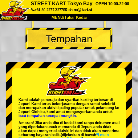
STREET KART Tokyo Bay
OPEN 10:00-22:00
📞+81-80-2277-2277
📧
shina@kart.st
MENU/Tukar Kedai
UTAMA
Tempahan
Tentang
Spesifikasi
Harga
Akses
Suara
Soalan Lazim
Syarikat
Tempahan
Tukar Kedai
Tokyo Shinagawa
Tokyo Akihabara#1
Tokyo Akihabara#2
Tokyo Shibuya
Kami adalah
peneraju
dan
syarikat karting terbesar
di
Tokyo Shibuya Annex
Tokyo Bay
Jepun! Kami terus bekerjasama dengan
ramai selebriti
dan merupakan
aktiviti paling popular
untuk pelancong ke
Jepun! Oleh itu, kami amat mengesyorkan anda untuk
Tokyo Asakusa
Osaka
buat tempahan secepat mungkin.
Amaran! Jika anda tiba di kedai kami tanpa dokumen asal
Okinawa
yang diperlukan untuk memandu di Jepun, anda tidak
akan dapat menyertai aktiviti ini dan tidak akan menerima
sebarang bayaran balik.
(dijelaskan di bawah
“Lesen