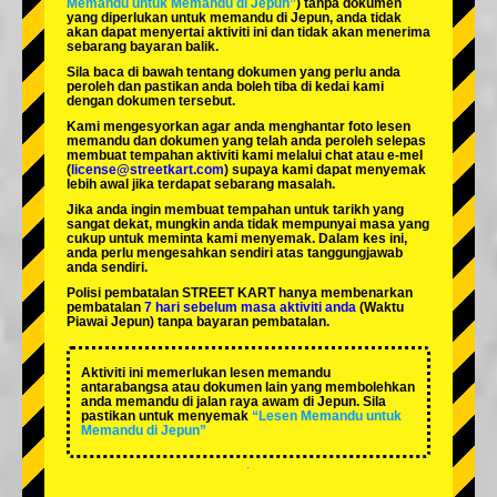
Memandu untuk Memandu di Jepun”
) tanpa dokumen
yang diperlukan untuk memandu di Jepun, anda tidak
akan dapat menyertai aktiviti ini dan tidak akan menerima
sebarang bayaran balik.
Sila baca di bawah tentang dokumen yang perlu anda
peroleh dan pastikan anda boleh tiba di kedai kami
dengan dokumen tersebut.
Kami mengesyorkan agar anda menghantar foto lesen
memandu dan dokumen yang telah anda peroleh selepas
membuat tempahan aktiviti kami melalui chat atau e-mel
(
license@streetkart.com
) supaya kami dapat menyemak
lebih awal jika terdapat sebarang masalah.
Jika anda ingin membuat tempahan untuk tarikh yang
sangat dekat, mungkin anda tidak mempunyai masa yang
cukup untuk meminta kami menyemak. Dalam kes ini,
anda perlu mengesahkan sendiri atas tanggungjawab
anda sendiri.
Polisi pembatalan STREET KART hanya membenarkan
pembatalan
7 hari sebelum masa aktiviti anda
(Waktu
Piawai Jepun) tanpa bayaran pembatalan.
Aktiviti ini memerlukan lesen memandu
antarabangsa atau dokumen lain yang membolehkan
anda memandu di jalan raya awam di Jepun. Sila
pastikan untuk menyemak
“Lesen Memandu untuk
Memandu di Jepun”