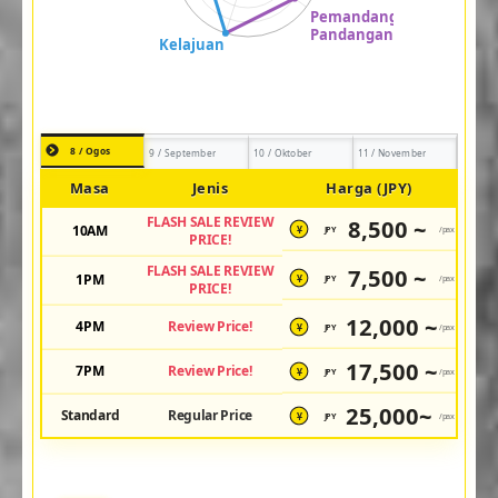
8 / Ogos
9 / September
10 / Oktober
11 / November
Masa
Jenis
Harga (JPY)
FLASH SALE REVIEW
8,500 ~
10AM
JPY
/pax
¥
PRICE!
FLASH SALE REVIEW
7,500 ~
1PM
JPY
/pax
¥
PRICE!
12,000 ~
4PM
Review Price!
JPY
/pax
¥
17,500 ~
7PM
Review Price!
JPY
/pax
¥
25,000~
Standard
Regular Price
JPY
/pax
¥