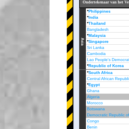
Ondertekenaar van het Ve
*
Philippines
*
India
*
Thailand
Bangladesh
*
Malaysia
Asia
*
Singapore
Sri Lanka
Cambodia
Lao People's Democrat
*
Republic of Korea
Brunei Darussalam
*
South Africa
Central African Republi
*
Egypt
Ghana
Algeria
Morocco
Botswana
Democratic Republic o
Congo
Benin