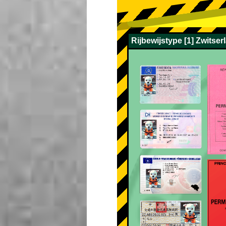
Rijbewijstype [1] Zwitser