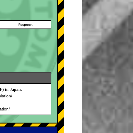
Paspoort
F) in Japan.
slation/
.
ation/