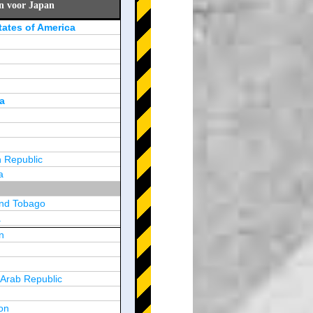
en voor Japan
tates of America
a
 Republic
a
and Tobago
a
n
y
 Arab Republic
n
on