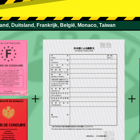
land, Duitsland, Frankrijk, België, Monaco, Taiwan
+
+