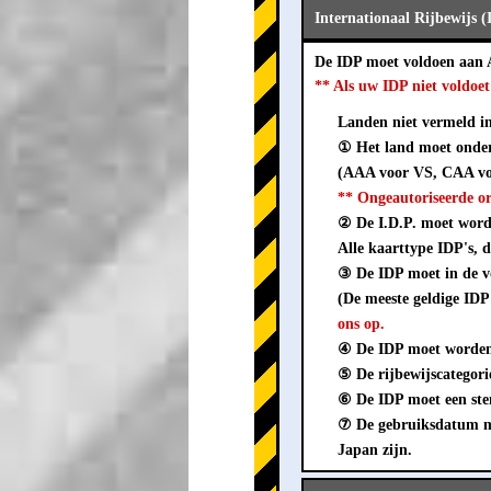
Internationaal Rijbewijs 
De IDP moet voldoen aan
** Als uw IDP niet voldo
Landen niet vermeld in 
① Het land moet onder
(AAA voor VS, CAA vo
** Ongeautoriseerde o
② De I.D.P. moet worden
Alle kaarttype IDP's, d
③ De IDP moet in de
(De meeste geldige IDP
ons op.
④ De IDP moet worden 
⑤ De rijbewijscategorie
⑥ De IDP moet een stem
⑦ De gebruiksdatum mo
Japan zijn.