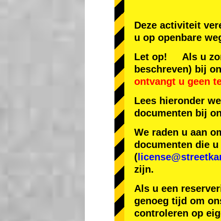
Deze activiteit ve
u op openbare weg
Let op! Als u zon
beschreven) bij on
ontvangt u geen t
Lees hieronder we
documenten bij on
We raden u aan om 
documenten die u h
(
license@streetka
zijn.
Als u een reserver
genoeg tijd om ons
controleren op ei