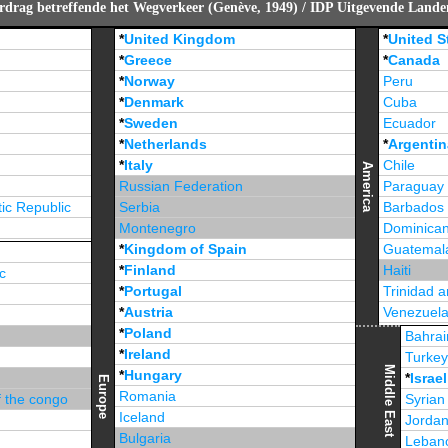
rdrag betreffende het Wegverkeer (Genève, 1949) / IDP Uitgevende Land
*
United Kingdom
*
United S
*
Greece
*
Canada
*
Norway
Peru
*
Denmark
Cuba
*
Sweden
Ecuador
*
Netherlands
*
Argentin
*
Italy
Chile
America
Russian Federation
Paraguay
ic Republic
Serbia
Barbados
Montenegro
Dominican
*
Kingdom of Spain
Guatemal
*
Finland
Haiti
c
*
Portugal
Trinidad 
*
Austria
Venezuel
*
Poland
Jamaica
Bahrai
*
Ireland
Turke
Middle East
*
Hungary
*
Israel
Europe
Romania
f the congo
Syrian
Iceland
Jorda
Bulgaria
Leban