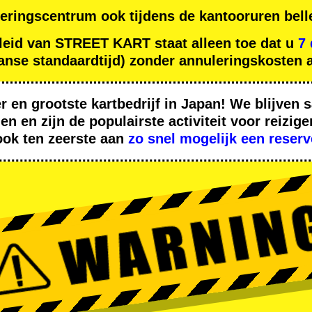
eringscentrum ook tijdens de kantooruren bell
leid van STREET KART staat alleen toe dat u
7
nse standaardtijd) zonder annuleringskosten a
er
en
grootste kartbedrijf
in Japan! We blijven
den
en zijn de
populairste activiteit
voor reizige
ook ten zeerste aan
zo snel mogelijk een reserv