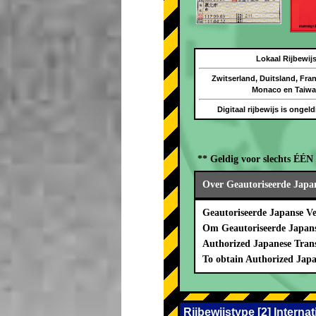
Lokaal Rijbewij
Zwitserland, Duitsland, Frank
Monaco en Taiw
Digitaal rijbewijs is ongel
** Geldig voor slechts ÉÉ
Over Geautoriseerde Japan
Geautoriseerde Japanse V
Om Geautoriseerde Japanse
Authorized Japanese Trans
To obtain Authorized Japa
Rijbewijstype [2] Intern