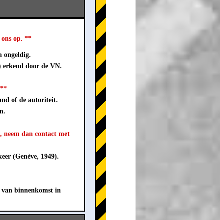
ons op. **
n ongeldig.
) erkend door de VN.
 **
nd of de autoriteit.
n.
t, neem dan contact met
eer (Genève, 1949).
 van binnenkomst in