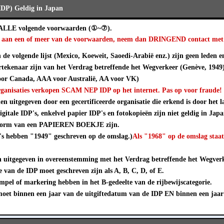
(IDP) Geldig in Japan
 ALLE volgende voorwaarden (①~⑦).
et aan een of meer van de voorwaarden, neem dan DRINGEND contact met 
de volgende lijst (Mexico, Koeweit, Saoedi-Arabië enz.) zijn geen leden e
tekenaar zijn van het Verdrag betreffende het Wegverkeer (Genève, 1949
or Canada, AAA voor Australië, AA voor VK)
rganisaties verkopen SCAM NEP IDP op het internet. Pas op voor fraude!
 uitgegeven door een gecertificeerde organisatie die erkend is door het la
igitale IDP's, enkelvel papier IDP's en fotokopieën zijn niet geldig in Japa
 vorm van een PAPIEREN BOEKJE zijn.
's hebben "1949" geschreven op de omslag.)
Als "1968" op de omslag staa
uitgegeven in overeenstemming met het Verdrag betreffende het Wegverk
 van de IDP moet geschreven zijn als A, B, C, D, of E.
pel of markering hebben in het B-gedeelte van de rijbewijscategorie.
et binnen een jaar van de uitgiftedatum van de IDP EN binnen een jaar