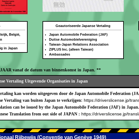
s
Geautoriseerde Japanse Vertaling
rijk, België,
Japan Automobile Federation (JAF)
an
Duitse Automobielvereniging
Taiwan-Japan Relations Association
dig in Japan
ZIPLUS Inc. (alleen Taiwan)
Ambassades
N JAAR vanaf de datum van binnenkomst in Japan. **
se Vertaling Uitgevende Organisaties in Japan
ertaling kan worden uitgegeven door de Japan Automobile Federation (JA
https://driverslicense.jp/tran
 Vertaling van buiten Japan te verkrijgen:
lation can be issued by the Japan Automobile Federation (JAF) in Japan
https://driverslicense.jp/transl
nese Translation from out side of JAPAN :
ationaal Rijbewijs (Conventie van Genève 1949)