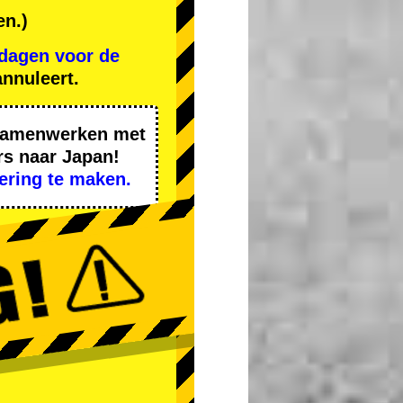
en.)
 dagen voor de
nnuleert.
 samenwerken met
rs naar Japan!
ering te maken.