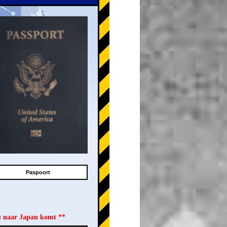
Paspoort
u naar Japan komt **