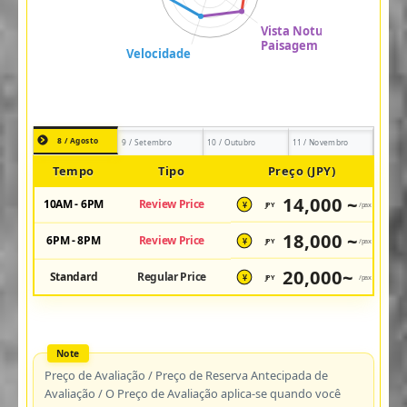
8 / Agosto
9 / Setembro
10 / Outubro
11 / Novembro
Tempo
Tipo
Preço (JPY)
14,000 ~
10AM - 6PM
Review Price
JPY
/pax
¥
18,000 ~
6PM - 8PM
Review Price
JPY
/pax
¥
20,000~
Standard
Regular Price
JPY
/pax
¥
Preço de Avaliação / Preço de Reserva Antecipada de
Avaliação / O Preço de Avaliação aplica-se quando você