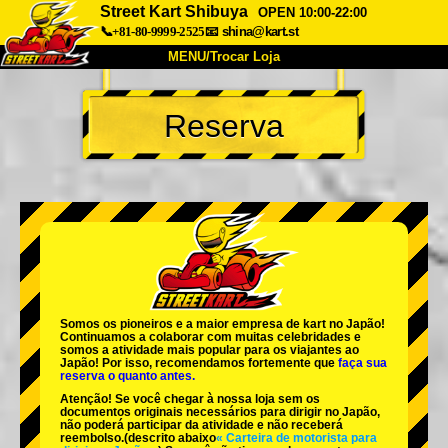
Street Kart Shibuya
OPEN 10:00-22:00
📞+81-80-9999-2525
📧
shina@kart.st
MENU/Trocar Loja
INÍCIO
Reserva
Sobre
Especificações
Preços
Acesso
Opiniões
FAQ
Empresa
Reserva
Trocar Loja
Tokyo Shinagawa
Tokyo Akihabara#1
Tokyo Akihabara#2
Tokyo Shibuya
Somos os
pioneiros
e a
maior empresa de kart
no Japão!
Tokyo Shibuya Annex
Tokyo Bay
Continuamos a colaborar com
muitas celebridades
e
somos a
atividade mais popular
para os viajantes ao
Japão! Por isso, recomendamos fortemente que
faça sua
Tokyo Asakusa
Osaka
reserva o quanto antes.
Atenção! Se você chegar à nossa loja sem os
Okinawa
documentos originais necessários para dirigir no Japão,
não poderá participar da atividade e não receberá
reembolso.
(descrito abaixo
« Carteira de motorista para