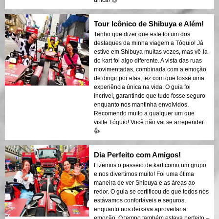
única! 😍
Tour Icônico de Shibuya e Além!
Tenho que dizer que este foi um dos
destaques da minha viagem a Tóquio! Já
estive em Shibuya muitas vezes, mas vê-la
do kart foi algo diferente. A vista das ruas
movimentadas, combinada com a emoção
de dirigir por elas, fez com que fosse uma
experiência única na vida. O guia foi
incrível, garantindo que tudo fosse seguro
enquanto nos mantinha envolvidos.
Recomendo muito a qualquer um que
visite Tóquio! Você não vai se arrepender.
👍
Dia Perfeito com Amigos!
Fizemos o passeio de kart como um grupo
e nos divertimos muito! Foi uma ótima
maneira de ver Shibuya e as áreas ao
redor. O guia se certificou de que todos nós
estávamos confortáveis e seguros,
enquanto nos deixava aproveitar a
emoção. O tempo também estava perfeito –