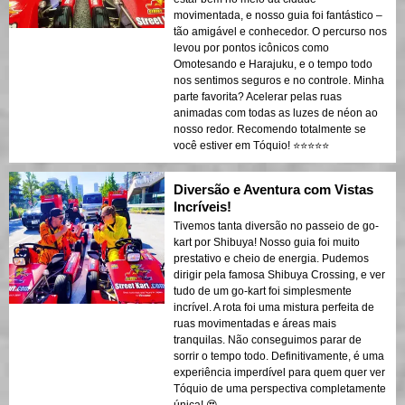
movimentada, e nosso guia foi fantástico –
tão amigável e conhecedor. O percurso nos
levou por pontos icônicos como
Omotesando e Harajuku, e o tempo todo
nos sentimos seguros e no controle. Minha
parte favorita? Acelerar pelas ruas
animadas com todas as luzes de néon ao
nosso redor. Recomendo totalmente se
você estiver em Tóquio! ⭐️⭐️⭐️⭐️⭐️
Diversão e Aventura com Vistas
Incríveis!
Tivemos tanta diversão no passeio de go-
kart por Shibuya! Nosso guia foi muito
prestativo e cheio de energia. Pudemos
dirigir pela famosa Shibuya Crossing, e ver
tudo de um go-kart foi simplesmente
incrível. A rota foi uma mistura perfeita de
ruas movimentadas e áreas mais
tranquilas. Não conseguimos parar de
sorrir o tempo todo. Definitivamente, é uma
experiência imperdível para quem quer ver
Tóquio de uma perspectiva completamente