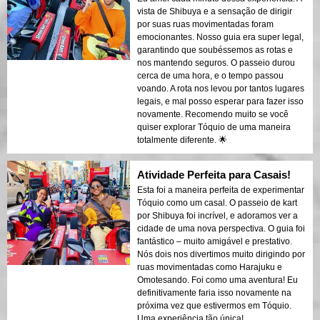
vista de Shibuya e a sensação de dirigir
por suas ruas movimentadas foram
emocionantes. Nosso guia era super legal,
garantindo que soubéssemos as rotas e
nos mantendo seguros. O passeio durou
cerca de uma hora, e o tempo passou
voando. A rota nos levou por tantos lugares
legais, e mal posso esperar para fazer isso
novamente. Recomendo muito se você
quiser explorar Tóquio de uma maneira
totalmente diferente. 🌟
Atividade Perfeita para Casais!
Esta foi a maneira perfeita de experimentar
Tóquio como um casal. O passeio de kart
por Shibuya foi incrível, e adoramos ver a
cidade de uma nova perspectiva. O guia foi
fantástico – muito amigável e prestativo.
Nós dois nos divertimos muito dirigindo por
ruas movimentadas como Harajuku e
Omotesando. Foi como uma aventura! Eu
definitivamente faria isso novamente na
próxima vez que estivermos em Tóquio.
Uma experiência tão única!