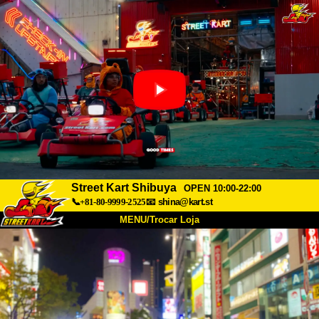
Street Kart Shibuya
OPEN 10:00-22:00
📞+81-80-9999-2525
📧
shina@kart.st
MENU/Trocar Loja
INÍCIO
Sobre
Especificações
Preços
Acesso
Opiniões
FAQ