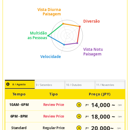
8 / Agosto
9 / Setembro
10 / Outubro
11 / Novembro
Tempo
Tipo
Preço (JPY)
14,000 ~
10AM - 6PM
Review Price
JPY
/pax
¥
18,000 ~
6PM - 8PM
Review Price
JPY
/pax
¥
20,000~
Standard
Regular Price
JPY
/pax
¥