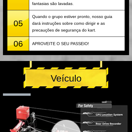
fantasias são lavadas.
Quando o grupo estiver pronto, nosso guia
05
dará instruções sobre como dirigir e as
precauções de segurança do kart.
06
APROVEITE O SEU PASSEIO!
Veículo