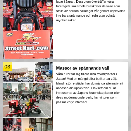
lagar i Japan. Dessutom överträffar våra
företagets säkerhetsföreskrifter de krav som
ställs av polisen, vilket gör vår gokart-upplevelse
inte bara spännande och rolig utan också
mycket säker.
03
Massor av spännande val!
Våra turer tar dig till alla dina favoritplatser i
Japan! Med en mängd olika butiker att välja
bland i större städer har du många alternativ att
anpassa din upplevelse. Oavsett om du är
intresserad av Japans historiska platser eller
dess moderna underverk, har vi turer som
passar varje intresse!