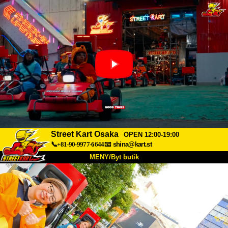
Street Kart Osaka
OPEN 12:00-19:00
📞+81-90-9977-6644
📧
shina@kart.st
MENY/Byt butik
HEM
Om oss
Specifikationer
Pris
Hitta hit
Röster
FAQ