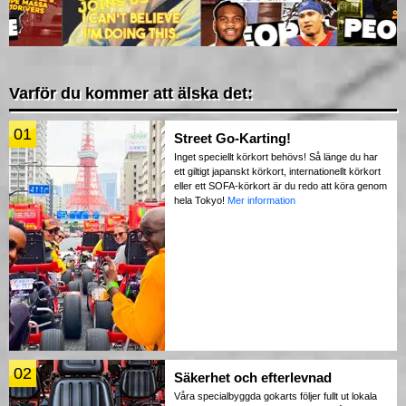
Varför du kommer att älska det:
01
Street Go-Karting!
Inget speciellt körkort behövs! Så länge du har
ett giltigt japanskt körkort, internationellt körkort
eller ett SOFA-körkort är du redo att köra genom
hela Tokyo!
Mer information
02
Säkerhet och efterlevnad
Våra specialbyggda gokarts följer fullt ut lokala