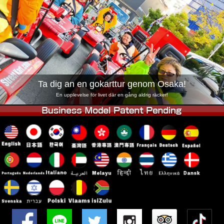
Företag
Boka
Byt butik
Tokyo Shinagawa
Tokyo Akihabara#1
Tokyo Akihabara#2
Tokyo Shibuya
Tokyo Shibuya Annex
Tokyo Bay
Ta dig an en gokarttur genom Osaka!
Tokyo Asakusa
Osaka
En upplevelse för livet där en gång aldrig räcker!
Okinawa