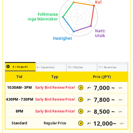
8 / Augusti
9 / September
10 / Oktober
11 / November
Tid
Typ
Pris (JPY)
7,000 ~
10:30AM - 3PM
Early Bird Review Price!
JPY
/pax
¥
7,800 ~
4:30PM - 7:30PM
Early Bird Review Price!
JPY
/pax
¥
8,500 ~
8PM
Early Bird Review Price!
JPY
/pax
¥
12,000~
Standard
Regular Price
JPY
/pax
¥