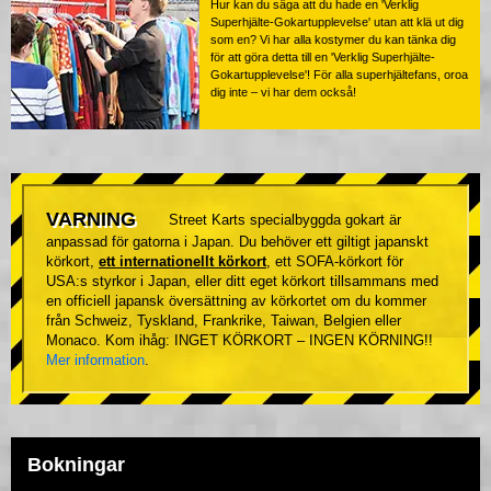
Hur kan du säga att du hade en 'Verklig
Superhjälte-Gokartupplevelse' utan att klä ut dig
som en? Vi har alla kostymer du kan tänka dig
för att göra detta till en 'Verklig Superhjälte-
Gokartupplevelse'! För alla superhjältefans, oroa
dig inte – vi har dem också!
VARNING
Street Karts specialbyggda gokart är
anpassad för gatorna i Japan. Du behöver ett giltigt japanskt
körkort,
ett internationellt körkort
, ett SOFA-körkort för
USA:s styrkor i Japan, eller ditt eget körkort tillsammans med
en officiell japansk översättning av körkortet om du kommer
från Schweiz, Tyskland, Frankrike, Taiwan, Belgien eller
Monaco. Kom ihåg: INGET KÖRKORT – INGEN KÖRNING!!
Mer information
.
Bokningar