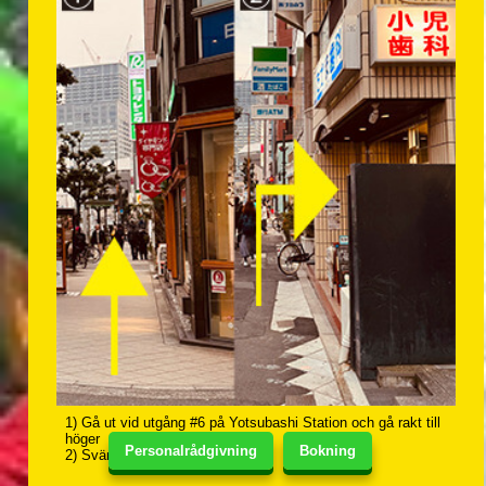
1) Gå ut vid utgång #6 på Yotsubashi Station och gå rakt till
höger
Personalrådgivning
Bokning
2) Sväng höger efter Family Mart