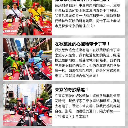
這絕對是我旅行中最有趣的體驗之一。駕駛
穿越秋葉原的腎上腺素激增真是不可思議。
我喜歡導遊保持一切有序和安全，同時讓我
們體驗到駕駛的所有刺激。從卡丁車上看城
市是探索東京的絕佳方式！
在秋葉原的心臟地帶卡丁車！
我沒想到這會這麼有趣！在秋葉原的卡丁車
之旅令人振奮。我們駛過繁忙的街道，經過
標誌性的地標，感受著城市的熱潮。我們的
導遊確保我們的安全，但仍然鼓勵我們享受
每一秒。如果你想以有趣、刺激的方式來看
東京，這就是適合你的旅遊！
東京的奇妙樂趣！
在東京駕駛的絕妙體驗！這條路線非常值得
花時間。我們探索了東京車站和銀座，真是
太有趣了。導遊非常友善，讓我們感到輕鬆
自在。那是一個溫暖的夏日，陽光明媚——
非常適合卡丁車之旅！