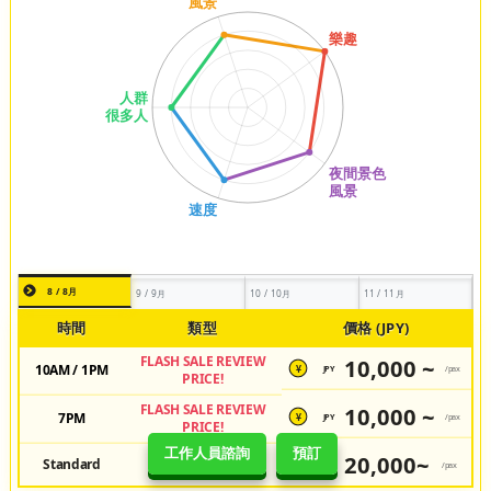
8 / 8月
9 / 9月
10 / 10月
11 / 11月
時間
類型
價格 (JPY)
FLASH SALE REVIEW
10,000 ~
10AM / 1PM
JPY
/pax
¥
PRICE!
FLASH SALE REVIEW
10,000 ~
7PM
JPY
/pax
¥
PRICE!
工作人員諮詢
預訂
20,000~
Standard
Regular Price
JPY
/pax
¥