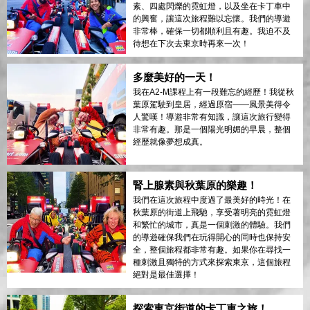
素、四處閃爍的霓虹燈，以及坐在卡丁車中
的興奮，讓這次旅程難以忘懷。我們的導遊
非常棒，確保一切都順利且有趣。我迫不及
待想在下次去東京時再來一次！
多麼美好的一天！
我在A2-M課程上有一段難忘的經歷！我從秋
葉原駕駛到皇居，經過原宿——風景美得令
人驚嘆！導遊非常有知識，讓這次旅行變得
非常有趣。那是一個陽光明媚的早晨，整個
經歷就像夢想成真。
腎上腺素與秋葉原的樂趣！
我們在這次旅程中度過了最美好的時光！在
秋葉原的街道上飛馳，享受著明亮的霓虹燈
和繁忙的城市，真是一個刺激的體驗。我們
的導遊確保我們在玩得開心的同時也保持安
全，整個旅程都非常有趣。如果你在尋找一
種刺激且獨特的方式來探索東京，這個旅程
絕對是最佳選擇！
探索東京街道的卡丁車之旅！