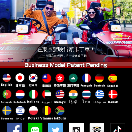
公司
預訂
更換店鋪
東京 品川 #1
東京 秋葉原 #1
東京 秋葉原 #2
東京 澀谷
東京 澀谷分店
東京灣
在東京駕駛街頭卡丁車！
東京 淺草
大阪
一次難忘的經歷，且一次永遠不夠！
沖繩