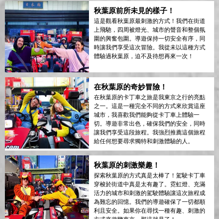
秋葉原前所未見的樣子！
這是觀看秋葉原最刺激的方式！我們在街道
上飛馳，四周被燈光、城市的聲音和整個氛
圍的興奮包圍。導遊保持一切安全有序，同
時讓我們享受這次冒險。我從未以這種方式
體驗過秋葉原，迫不及待想再來一次！
在秋葉原的奇妙冒險！
在秋葉原的卡丁車之旅是我東京之行的亮點
之一。這是一種完全不同的方式來欣賞這座
城市，我喜歡我們能夠從卡丁車上體驗一
切。導遊非常出色，確保我們的安全，同時
讓我們享受這段旅程。我強烈推薦這個旅程
給任何想要尋求獨特和刺激體驗的人。
秋葉原的刺激樂趣！
探索秋葉原的方式真是太棒了！駕駛卡丁車
穿梭於街道中真是太有趣了。霓虹燈、充滿
活力的城市和刺激的駕駛體驗讓這次旅程成
為難忘的回憶。我們的導遊確保了一切都順
利且安全。如果你在尋找一種有趣、刺激的