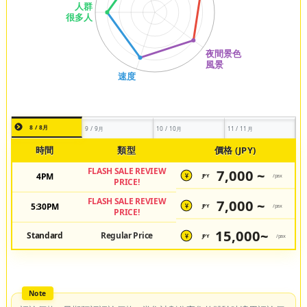
8 / 8月
9 / 9月
10 / 10月
11 / 11月
時間
類型
價格 (JPY)
FLASH SALE REVIEW
7,000 ~
4PM
JPY
/pax
¥
PRICE!
FLASH SALE REVIEW
7,000 ~
5:30PM
JPY
/pax
¥
PRICE!
15,000~
Standard
Regular Price
JPY
/pax
¥