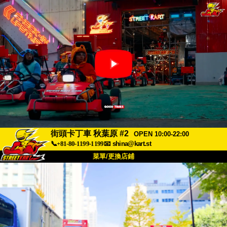
街頭卡丁車 秋葉原 #2
OPEN 10:00-22:00
📞+81-80-1199-1199
📧
shina@kart.st
菜單/更換店鋪
首頁
關於我們
規格
價格
交通資訊
顧客評價
常見問題