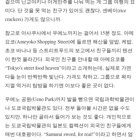
걸으며 닌교야키나 아게만주를 나눠 먹는 게 그룹 여행의 묘
미다. 단 것을 못 먹는 친구가 있어도 괜찮다, 센베이(rice
crackers) 가게도 많으니까.
참고로 아사쿠사에서 우에노까지는 걸어서 15분 정도. 아메
요코(Ameyoko Shopping Street)에 들르면 해산물 덮밥, 케밥,
초코 바나나 등 스트리트푸드의 보고에서 친구들끼리 텐션
이 한껏 올라간다. 외국인 친구를 안내할 때 아메요코를
“Tokyo’s street food heaven”이라고 소개하는데, 실제로 가면
다들 눈이 반짝반짝 빛난다. 가격도 착하고, 그룹으로 왁자
지껄 먹거리 탐방을 하기엔 이보다 좋은 곳이 없다.
우에노 공원(Ueno Park)까지 발을 뻗으면 국립과학박물관이
나 도쿄국립박물관도 있다. 전부 돌아볼 시간은 없을 수도
있지만, 하나만 골라서 들어가 보는 것도 좋다. 개인적으로
는 도쿄국립박물관의 일본도 컬렉션이 외국인 친구들에게
매번 대호평이다. “Samurai sword, for real!”이라고 하면서 엄