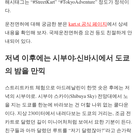
해시태그는 “#StreetKart” “#TokyoAdventure” 정도가 정석이
다.
운전면허에 대해 궁금한 분은
kart.st 공식 페이지
에서 상세
내용을 확인해 보자. 국제운전면허증 요건 등도 친절하게 안
내되어 있다.
저녁 이후에는 시부야·신바시에서 도쿄
의 밤을 만끽
스트리트카트 체험으로 아드레날린이 한껏 솟은 후에는 저
녁의 시부야로. 시부야 스카이(Shibuya Sky) 전망대에서 노
을 지는 도쿄를 한눈에 바라보는 건 더할 나위 없는 쿨다운
이다. 지상 230미터에서 내려다보는 도쿄의 거리는, 조금 전
카트로 달렸던 길이 미니어처처럼 보여서 묘한 기분이 든다.
친구들과 아까 달렸던 루트를 “저기 달렸잖아?”라고 손가락