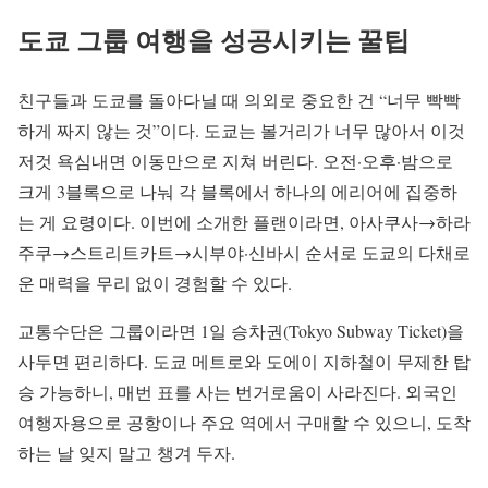
도쿄 그룹 여행을 성공시키는 꿀팁
친구들과 도쿄를 돌아다닐 때 의외로 중요한 건 “너무 빡빡
하게 짜지 않는 것”이다. 도쿄는 볼거리가 너무 많아서 이것
저것 욕심내면 이동만으로 지쳐 버린다. 오전·오후·밤으로
크게 3블록으로 나눠 각 블록에서 하나의 에리어에 집중하
는 게 요령이다. 이번에 소개한 플랜이라면, 아사쿠사→하라
주쿠→스트리트카트→시부야·신바시 순서로 도쿄의 다채로
운 매력을 무리 없이 경험할 수 있다.
교통수단은 그룹이라면 1일 승차권(Tokyo Subway Ticket)을
사두면 편리하다. 도쿄 메트로와 도에이 지하철이 무제한 탑
승 가능하니, 매번 표를 사는 번거로움이 사라진다. 외국인
여행자용으로 공항이나 주요 역에서 구매할 수 있으니, 도착
하는 날 잊지 말고 챙겨 두자.