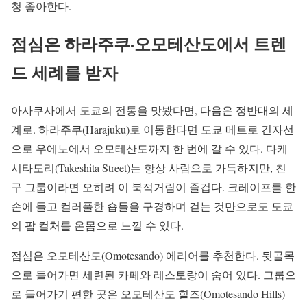
청 좋아한다.
점심은 하라주쿠·오모테산도에서 트렌
드 세례를 받자
아사쿠사에서 도쿄의 전통을 맛봤다면, 다음은 정반대의 세
계로. 하라주쿠(Harajuku)로 이동한다면 도쿄 메트로 긴자선
으로 우에노에서 오모테산도까지 한 번에 갈 수 있다. 다케
시타도리(Takeshita Street)는 항상 사람으로 가득하지만, 친
구 그룹이라면 오히려 이 북적거림이 즐겁다. 크레이프를 한
손에 들고 컬러풀한 숍들을 구경하며 걷는 것만으로도 도쿄
의 팝 컬처를 온몸으로 느낄 수 있다.
점심은 오모테산도(Omotesando) 에리어를 추천한다. 뒷골목
으로 들어가면 세련된 카페와 레스토랑이 숨어 있다. 그룹으
로 들어가기 편한 곳은 오모테산도 힐즈(Omotesando Hills)