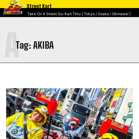
Street Kart
Take On A Street Go-Kart Thru [ Tokyo / Osaka / Okinawa! ]
A
Tag:
AKIBA