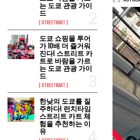
AUTHOR
는 도쿄 관광 가이
드
STREETKART
도쿄 쇼핑몰 투어
가 10배 더 즐거워
진다! 스트리트 카
트로 바람을 가르
는 도쿄 관광 가이
드
STREETKART
한낮의 도쿄를 질
주하다! 런치타임
스트리트 카트 체
험을 추천하는 이
유