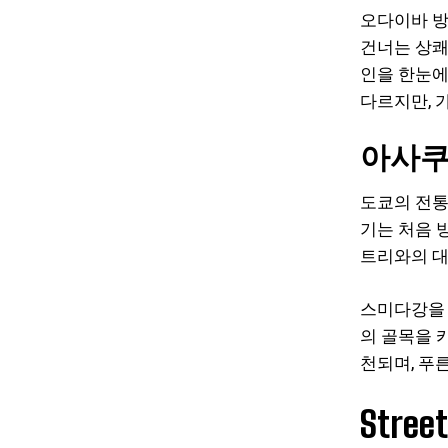
오다이바 방
건너는 상쾌
인을 한눈에
다르지만, 
아사쿠
도쿄의 전통
기는 처음 
트리와의 대
스미다강을 
의 골목을 
천되며, 푸
Stre