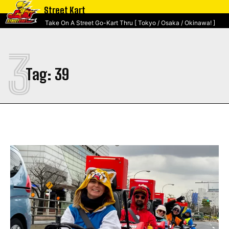
Street Kart
Take On A Street Go-Kart Thru [ Tokyo / Osaka / Okinawa! ]
3
Tag:
39