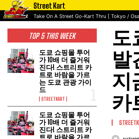
Street Kart
Take On A Street Go-Kart Thru [ Tokyo / Osa
도
TOP 5 THIS WEEK
발
도쿄 쇼핑몰 투어
가 10배 더 즐거워
진다! 스트리트 카
지
트로 바람을 가르
는 도쿄 관광 가이
드
카
STREETKART
도쿄 쇼핑몰 투어
가 10배 더 즐거워
STREET
진다! 스트리트 카
트로 바람을 가르