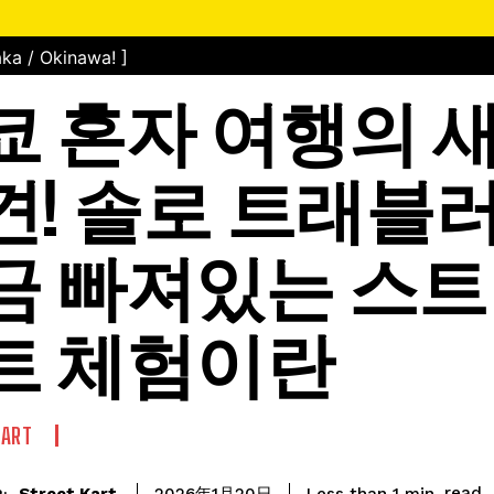
ka / Okinawa! ]
쿄 혼자 여행의 
견! 솔로 트래블
금 빠져있는 스
트 체험이란
KART
read
Street Kart
Less than 1
min.