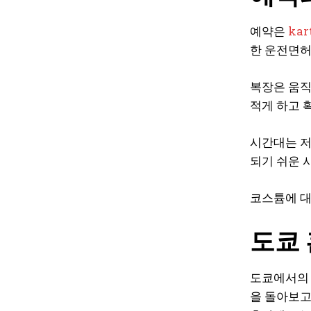
예약은
kart
한 운전면허
복장은 움직
적게 하고 
시간대는 저
되기 쉬운 
코스튬에 대
도쿄 
도쿄에서의 
을 돌아보고