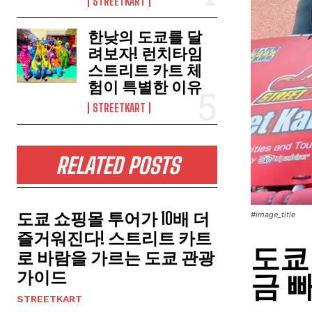
STREETKART
한낮의 도쿄를 달
려보자! 런치타임
스트리트 카트 체
험이 특별한 이유
STREETKART
RELATED POSTS
도쿄 쇼핑몰 투어가 10배 더
#image_title
즐거워진다! 스트리트 카트
도쿄
로 바람을 가르는 도쿄 관광
가이드
금 
STREETKART